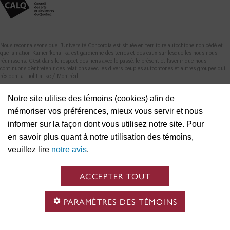
Nous reconnaissons que l’Université Concordia est située en territoire autochtone non cédé et
que la nation Kanien’kehá: ka est gardienne des terres et des eaux sur lesquelles nous nous
réunissons. C’est dans le respect des liens avec le passé, le présent et l’avenir que nous
continuons d’entretenir des relations avec les divers peuples autochtones et autres groupes qui
résident à Tiohtiá: ke / Montréal.
Notre site utilise des témoins (cookies) afin de
mémoriser vos préférences, mieux vous servir et nous
informer sur la façon dont vous utilisez notre site. Pour
en savoir plus quant à notre utilisation des témoins,
veuillez lire
notre avis
.
ACCEPTER TOUT
PARAMÈTRES DES TÉMOINS