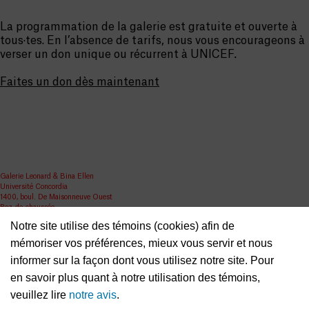
La programmation de la galerie est gratuite et ouverte à
tous·tes. En l’absence de tarifs, nous vous encourageons à
verser un don unique ou récurrent à UNICEF
.
Faites un don dès maintenant
Galerie Leonard & Bina Ellen
Université Concordia
1400, boul. De Maisonneuve Ouest
Rez-de-chaussée
Notre site utilise des témoins (cookies) afin de
Métro Guy-Concordia
mémoriser vos préférences, mieux vous servir et nous
Partager
informer sur la façon dont vous utilisez notre site. Pour
ellen.artgallery@concordia.ca
en savoir plus quant à notre utilisation des témoins,
veuillez lire
notre avis
.