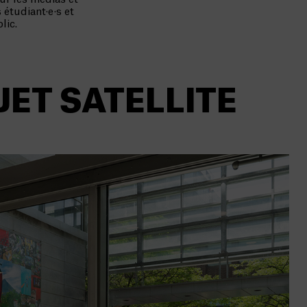
 étudiant·e·s et
lic.
OJET SATELLITE