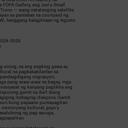
a FOFA Gallery, ang
Just a Small
 Trono — isang natatanging satellite
yan sa panlabas na courtyard ng
. W., hanggang kalagitnaan ng Agosto
 2024-2025
n
g sining, na ang angking gawa ay
ltural na pagkakakilanlan sa
 pandaigdigang migrasyon,
mga pang-araw-araw na bagay, mga
isinisiyasat ng kanyang paglikha ang
tapuning gamit sa iba’t ibang
giging-bahaging-diaspora. Gamit
nusuri kung papaano pumapagitan
 memoryang kultural, gayo’y
sasalubong ng pag-aaruga,
agpapalitan.