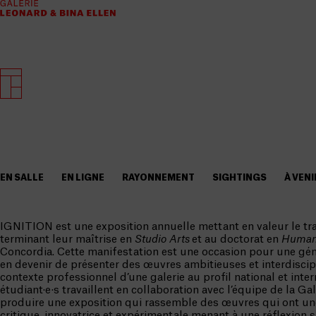
EN SALLE
EN LIGNE
RAYONNEMENT
SIGHTINGS
À VENI
IGNITION est une exposition annuelle mettant en valeur le trav
terminant leur maîtrise en
Studio Arts
et au doctorat en
Humani
Concordia. Cette manifestation est une occasion pour une géné
en devenir de présenter des œuvres ambitieuses et interdiscipl
contexte professionnel d’une galerie au profil national et inter
étudiant·e·s travaillent en collaboration avec l’équipe de la Gal
produire une exposition qui rassemble des œuvres qui ont u
critique, innovatrice et expérimentale menant à une réflexion 