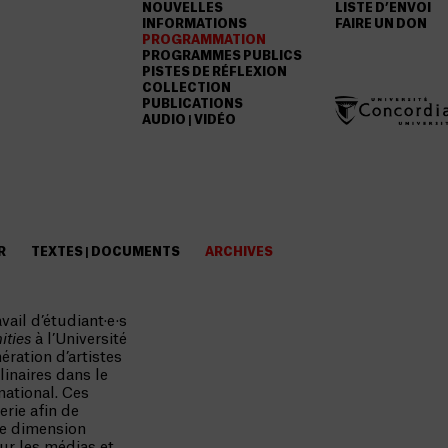
NOUVELLES
LISTE D’ENVOI
INFORMATIONS
FAIRE UN DON
PROGRAMMATION
PROGRAMMES PUBLICS
PISTES DE RÉFLEXION
COLLECTION
PUBLICATIONS
AUDIO | VIDÉO
R
TEXTES | DOCUMENTS
ARCHIVES
ail d’étudiant·e·s
ties
à l’Université
ration d’artistes
inaires dans le
national. Ces
erie afin de
ne dimension
sur les médias et