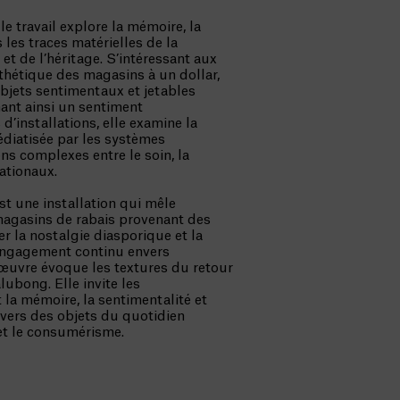
le travail explore la mémoire, la
s les traces matérielles de la
t de l’héritage. S’intéressant aux
esthétique des magasins à un dollar,
objets sentimentaux et jetables
nant ainsi un sentiment
d’installations, elle examine la
édiatisée par les systèmes
ns complexes entre le soin, la
ationaux.
t une installation qui mêle
magasins de rabais provenant des
er la nostalgie diasporique et la
 engagement continu envers
l’œuvre évoque les textures du retour
ubong. Elle invite les
la mémoire, la sentimentalité et
ravers des objets du quotidien
 et le consumérisme.