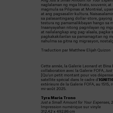
Ang
Just a Small Amount for Your Expen
naglalaman ng mga litrato, souvenir, a
magmula sa Pilipinas at Montréal, upa
at ang pagsasalin-kultura. Naisasalami
sa palasantingang dollar-store, gayong
testura ng pamamalikbayan hango sa 
Inaanyayahan nitong pagnilayan ng m
at nailalangkap ang pag-alaala, pagka-s
pagkakakilanlan sa pamamagitan ng m
nahulma sa gitna ng migrasyon, nostal
Traduction par Matthew Elijah Quizon
Cette année, la Galerie Leonard et Bina E
collaboration avec la Galerie FOFA,
Just
[Qu’un petit montant pour vos dépenses
satellite spécial dans le cadre d’
IGNITI
extérieure de la Galerie FOFA, au 1515, 
mi-août 2025.
Tyra Maria Trono
Just a Small Amount for Your Expenses
,
Impression numérique sur vinyle
312,42 x 492,86 cm