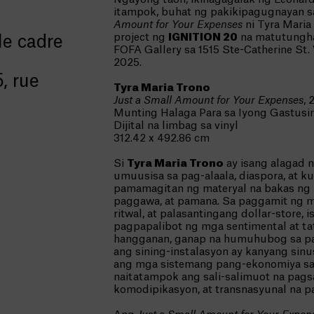
itampok, buhat ng pakikipagugnayan s
Amount for Your Expenses
ni Tyra Maria
project ng
IGNITION 20
na matutungha
le cadre
FOFA Gallery sa 1515 Ste-Catherine St
2025.
, rue
Tyra Maria Trono
Just a Small Amount for Your Expenses
,
Munting Halaga Para sa Iyong Gastusi
Dijital na limbag sa vinyl
312.42 x 492.86 cm
Si
Tyra Maria Trono
ay isang alagad n
umuusisa sa pag-alaala, diaspora, at ku
pamamagitan ng materyal na bakas ng
paggawa, at pamana. Sa paggamit ng 
ritwal, at palasantingang dollar-store, 
pagpapalibot ng mga sentimental at ta
hangganan, ganap na humuhubog sa pa
ang sining-instalasyon ay kanyang si
ang mga sistemang pang-ekonomiya sa
naitatampok ang sali-salimuot na pag
komodipikasyon, at transnasyunal na p