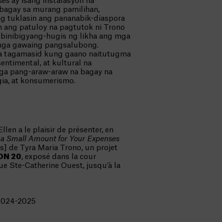
ses
ay isang instalasyon na
t bagay sa murang pamilihan,
ng tuklasin ang pananabik-diaspora
n ang patuloy na pagtutok ni Trono
 binibigyang-hugis ng likha ang mga
mga gawaing pangsalubong.
ga tagamasid kung gaano naitutugma
entimental, at kultural na
ga pang-araw-araw na bagay na
gia, at konsumerismo.
llen a le plaisir de présenter, en
 a Small Amount for Your Expenses
] de Tyra Maria Trono, un projet
ON 20
, exposé dans la cour
rue Ste-Catherine Ouest, jusqu’à la
 2024-2025