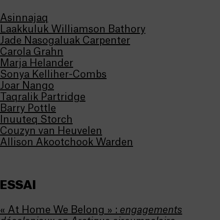
Asinnajaq
Laakkuluk Williamson Bathory
Jade Nasogaluak Carpenter
Carola Grahn
Marja Helander
Sonya Kelliher-Combs
Joar Nango
Taqralik Partridge
Barry Pottle
Inuuteq Storch
Couzyn van Heuvelen
Allison Akootchook Warden
ESSAI
« At Home We Belong » :
engagements