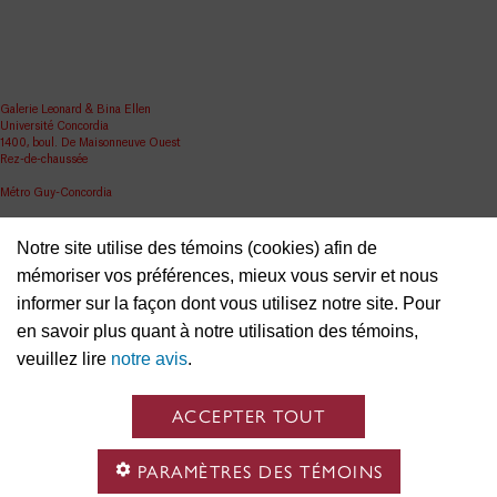
Galerie Leonard & Bina Ellen
Université Concordia
1400, boul. De Maisonneuve Ouest
Rez-de-chaussée
Métro Guy-Concordia
Partager
Notre site utilise des témoins (cookies) afin de
ellen.artgallery@concordia.ca
mémoriser vos préférences, mieux vous servir et nous
informer sur la façon dont vous utilisez notre site. Pour
en savoir plus quant à notre utilisation des témoins,
veuillez lire
notre avis
.
ACCEPTER TOUT
PARAMÈTRES DES TÉMOINS
Nous reconnaissons que l’Université Concordia est située en territoire autochtone non cédé et
que la nation Kanien’kehá: ka est gardienne des terres et des eaux sur lesquelles nous nous