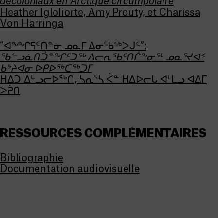
décoloniaux en Arctique circumpolaire
Heather Igloliorte, Amy Prouty, et Charissa
Von Harringa
“ᐊᖕᖏᕋᑦᑎᓐᓂ ᓄᓇᒥ ᐃᓂᖃᖅᐳᒍᑦ”:
ᖃᓪᓗᓈᑎᑑᓐᖏᑦᑐᖅ ᐱᓕᕆᖃᑦᑎᒌᖕᓂᖅ ᓄᓇᕐᔪᐊᑉ
ᑲᔾᔨᐊᓂ ᐅᑭᐅᖅᑕᖅᑐᒥ
ᕼᐃᑐ ᐃᒡᓗᓕᐅᖅᑎ, ᓴᕆᔅᓴ ᐹᓐ ᕼᐃᐅᓕᒐ ᐊᒻᒪᓗ ᐊᐃᒥ
ᐳᕉᑎ
RESSOURCES COMPLÉMENTAIRES
Bibliographie
Documentation audiovisuelle