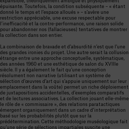
expansible, théoriquement ambiguë et physiquement
épuisante. Toutefois, la condition subséquente – « étant
donné le temps et l’espace alloués » – s’avère une
restriction appréciable, une excuse respectable pour
l’inefficacité et la contre-performance, une raison solide
pour abandonner nos (fallacieuses) tentatives de montrer
la collection dans son entier.
La combinaison de bravade et d’absurdité n’est que l’une
des grandes ironies du projet. Une autre serait la collusion
étrange entre une approche conceptuelle, systématique,
des années 1960 et une esthétique de salon du XVIIIe
siècle. Il y a également le fait qu’une conception
résolument non narrative (utilisant un système de
sélection d’œuvres d’art qui s’appuie uniquement sur leur
emplacement dans la voûte) permet un riche déploiement
de juxtapositions accidentelles, d’exemples comparatifs
et de lectures associatives. La collection jouant elle-même
le rôle de « commissaire », des relations paratactiques
émergent organiquement dans un cadre d’interprétation
basé sur les probabilités plutôt que sur la
prédétermination. Cette méthodologie muséologique fait
qu’une série de sélections impartiales suscite une