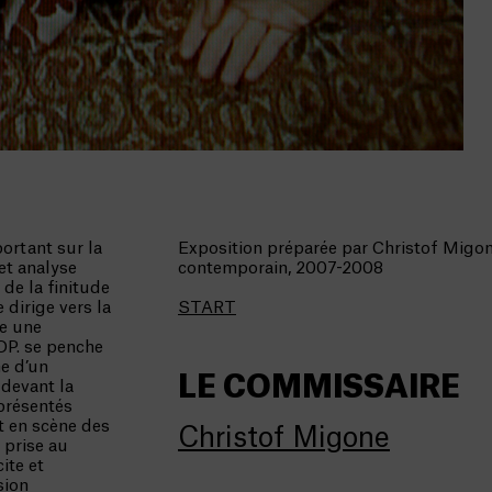
ortant sur la
Exposition préparée par Christof Migone
et analyse
contemporain, 2007-2008
 de la finitude
 dirige vers la
START
te une
OP. se penche
me d’un
LE COMMISSAIRE
devant la
s présentés
t en scène des
Christof Migone
 prise au
ite et
sion