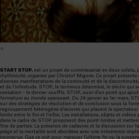
START STOP.
est un projet de commissariat en deux volets, p
rhythmicité, organisé par Christof Migone. Ce projet présente 
diverses manifestations de la continuité et de la discontinuité,
et de l’infinitude. STOP., le terminus déterminé, le déclin qui se
cessation – le dernier souffle. STOP., suivi d’un point qui ajou
fermeture au monde saisissant. Du 24 janvier au 1er mars, ST
sur des stratégies de résolution et de conclusion sous la for
regroupement hétérogène d’œuvres qui placent le spectateur 
limite entre le fini et l’infini. Les installations, objets et vidéo
dans le cadre de STOP. proposent des point-limites et metten
fins de parties. La présence de cadavres et la discussion sur la
piège et la mortalité sont abordées avec une irrévérence implic
incongrue. Que ce soit pour marquer l’ultime fin ou la suspen