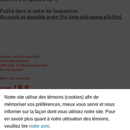
Publié dans le cadre de l’exposition
As much as possible given the time and space allotted.
Galerie Leonard & Bina Ellen
Université Concordia
1400, boul. De Maisonneuve Ouest
Rez-de-chaussée
Métro Guy-Concordia
Partager
Notre site utilise des témoins (cookies) afin de
ellen.artgallery@concordia.ca
mémoriser vos préférences, mieux vous servir et nous
informer sur la façon dont vous utilisez notre site. Pour
en savoir plus quant à notre utilisation des témoins,
veuillez lire
notre avis
.