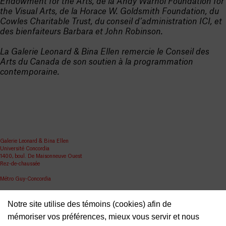
Endowment for the Arts, de la Andy Warhol Foundation for
the Visual Arts, de la Horace W. Goldsmith Foundation, du
Cowles Charitable Trust, du conseil d’administration ICI, et
des bienfaiteurs Barbara et John Robinson.
La Galerie Leonard & Bina Ellen remercie le Conseil des
Arts du Canada de son soutien à la programmation
contemporaine.
Galerie Leonard & Bina Ellen
Université Concordia
1400, boul. De Maisonneuve Ouest
Rez-de-chaussée
Métro Guy-Concordia
Partager
Notre site utilise des témoins (cookies) afin de
ellen.artgallery@concordia.ca
mémoriser vos préférences, mieux vous servir et nous