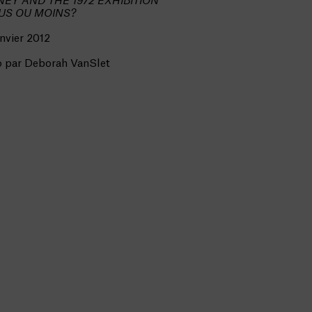
EY AND THE 1972 EXHIBITION
US OU MOINS?
nvier 2012
o par Deborah VanSlet