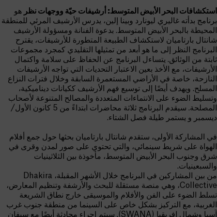
استكشافات البحر الأبيض المتوسط: أرشيفات حيّة ووجهات نظر
هو
برنامج بدأته غاليري ليونارد وبينا إلين، يدرس الأرشيف المرئي للمنطقة
المحيطة بالبحر الأبيض المتوسط. بدعوة الفنانة ومسؤولة الأرشيف
شانتال بارتاميان لاستكشاف الطبيعة المتطورة للأرشيفات، يقترح
البرنامج النظر إلى ما هو أبعد من تمثيلها التقليدي كمجرد مجموعات
ثابتة من الوثائق. يتساءل البرنامج عن الحفاظ على سلامة واكتمال
الأرشيفات، مع الأخذ بعين الاعتبار التحديات التي تواجه الأرشيفات
النازحة، خاصة في الأراضي المستعمرة السابقة وخلال فترات النزاع
المسلح. ويهدف أيضًا إلى توسيع فهم الأرشيف ككيانات ديناميكية،
وتسليط الضوء على الانتماءات المتعددة والمصالح المتنوعة لأصحاب
المصلحة. سيقدم البرنامج ثلاثة محاضرات ابتداءً من 5 كانون الأول/
ديسمبر و يستمر طيلة فصل الشتاء.
في المشاركة الأولى، ستقدم شانتال بارتاميان بحثها حول جمع أفلام
الهواة على شريط سينمائي، والتي تحتوي على صور لمدن وقرى في
شرق وجنوب البحر الأبيض المتوسط، مأخوذة ​​بين الثلاثينيات
والسبعينيات.
من بين المشاركين في البرنامج خلال الأشهر المقبلة، Dhakira
Collective، وهي منصة مستقلة للبحث والأرشفة وتنظيم المعارض،
تسلط الضوء على الفن والأفلام والموسيقى خارج نطاق الشريعة
الغربية، مع التركيز بشكل خاص على السينما من منطقة جنوب غرب
آسيا وشمال إفريقيا (SWANA). سيتم إجراء محادثة أيضًا مع سيفان