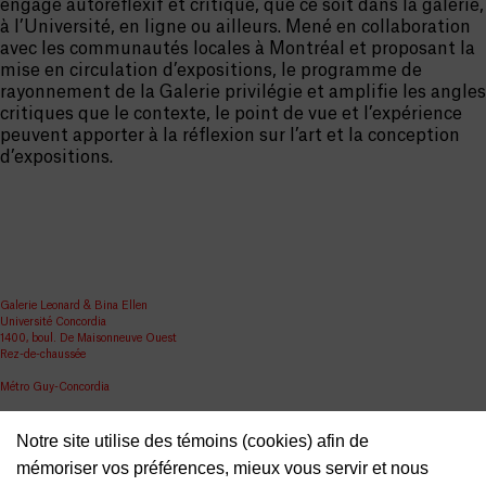
engagé autoréflexif et critique, que ce soit dans la galerie,
à l’Université, en ligne ou ailleurs. Mené en collaboration
avec les communautés locales à Montréal et proposant la
mise en circulation d’expositions, le programme de
rayonnement de la Galerie privilégie et amplifie les angles
critiques que le contexte, le point de vue et l’expérience
peuvent apporter à la réflexion sur l’art et la conception
d’expositions.
Galerie Leonard & Bina Ellen
Université Concordia
1400, boul. De Maisonneuve Ouest
Rez-de-chaussée
Métro Guy-Concordia
Partager
Notre site utilise des témoins (cookies) afin de
ellen.artgallery@concordia.ca
mémoriser vos préférences, mieux vous servir et nous