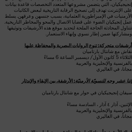
إنجيجيكيان، التي يتضمن مشروعها المتعدد التخصصات قاعدة بيانات
على الإنترنت تهدف إلى تصحيح الرقابة التاريخية لبعض الكاتبات
الأرمنيات في الإمبراطورية العثمانية، بسبب جنسهن وعرقهن. يسلط
عمل إنجيكيان الضوء على قضايا الاتصال والمحو والمخاطر التاريخية.
تتناول المحادثة الحاجة الملحة لتحديد موقع هذه الأرشيفات وتوثيقها
ومشاركتها ضمن إطار نسوي وإنهاء الاستعمار.
أرشيفات متحركة: تنوع الروايات البصرية والمحفاظة عليها
نقاش مع شانتال بارتاميان
الثلاثاء 5 كانون الأول/ ديسمبر الساعة 6 مساءً
بالفرنسية والإنجليزية والعربية
مجانا، في الغاليري
إثنا عشر وجه للنسويّة الأرمنيّة
: الأرشفة، بين الإبقاء والإندثار
سيفان إنجيجيكيان في حوار مع شانتال بارتاميان
الإثنين، آذار ٤ آذار ، السادسة مساءً
بالفرنسية والإنجليزية والعربية
مجاناً، في الغاليري