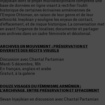
Injejikian dont le projet multidisciplinaire comprend une
base de données en ligne visant à rectifier l’oubli
historique de certaines écrivaines arméniennes de
l’Empire Ottoman, en raison de leur genre et de leur
ethnicité. Inejikian y souligne les enjeux de contact,
d’effacement, et de risque historique. La conversation met
en avant l’urgence de localiser, documenter et partager
ces archives dans un cadre féministe et décolonial.
ARCHIVES EN MOUVEMENT : PRÉSERVATION ET
DIVERSITÉ DES RÉCITS VISUELS
Discussion avec Chantal Partamian
Mardi 5 décembre, 18h
En français, anglais et arabe
Gratuit, à la galerie
DOUZE VISAGES DU FÉMINISME ARMÉNIEN :
L’ARCHIVAGE, ENTRE PRÉSERVATION ET EFFACEMENT
Sevan Injejikian en discussion avec Chantal Partamian