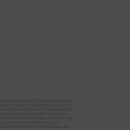
 reconnaissons que l’Université Concordia
située en territoire autochtone non cédé et
la nation Kanien’kehá: ka est gardienne des
es et des eaux sur lesquelles nous nous
issons. C’est dans le respect des liens avec
assé, le présent et l’avenir que nous
inuons d’entretenir des relations avec les