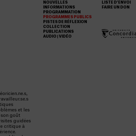
NOUVELLES
LISTE D’ENVOI
INFORMATIONS
FAIRE UN DON
PROGRAMMATION
PROGRAMMES PUBLICS
PISTES DE RÉFLEXION
COLLECTION
PUBLICATIONS
AUDIO | VIDÉO
éoricien.ne.s,
availleur.se.s
atiques
blèmes et les
e son goût
visites guidées
e critique à
érience.