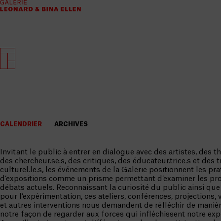
CALENDRIER
ARCHIVES
Invitant le public à entrer en dialogue avec des artistes, des th
des chercheur.se.s, des critiques, des éducateur.trice.s et des tr
culturel.le.s, les événements de la Galerie positionnent les pr
d’expositions comme un prisme permettant d’examiner les pro
débats actuels. Reconnaissant la curiosité du public ainsi qu
pour l’expérimentation, ces ateliers, conférences, projections, 
et autres interventions nous demandent de réfléchir de manièr
notre façon de regarder aux forces qui infléchissent notre exp