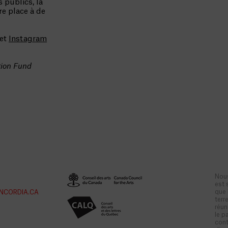
 publics, la
re place à de
et
Instagram
tion Fund
Nous
est 
que 
NCORDIA.CA
terr
réun
le p
cont