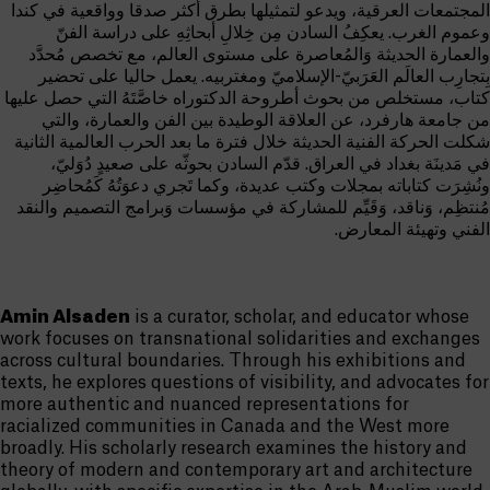
المجتمعات العرقية، ويدعو لتمثيلها بطرق أكثر صدقا وواقعية في كندا
وعموم الغرب. يعكِفُ السادن مِن خِلالِ أبحاثِهِ على دراسة الفنّ
والعمارة الحديثة وَالمُعاصرة على مستوى العالم، مع تخصص مُحدَّد
بِتجارِب العالَم العَرَبيّ-الإسلاميّ ومغتربيه. يعمل حاليا على تحضير
كتاب، مستخلص من بحوث أطروحة الدكتوراه خاصَّتَهُ التي حصل عليها
من جامعة هارفرد، عن العلاقة الوطيدة بين الفن والعمارة، والتي
شكلت الحركة الفنية الحديثة خلال فترة ما بعد الحرب العالمية الثانية
في مَدينَة بغداد في العراق. قدّم السادن بحوثّه على صعيدٍ دُوَليّ،
ونُشِرَت كتاباته بمجلات وكتب عديدة، وكما تَجري دعوَتُهُ كَمُحاضِر
مُنتظِم، وَناقد، وَقَيِّم للمشاركة في مؤسسات وَبرامج التصميم والنقد
الفني وتهيئة المعارض.
Amin Alsaden
is a curator, scholar, and educator whose
work focuses on transnational solidarities and exchanges
across cultural boundaries. Through his exhibitions and
texts, he explores questions of visibility, and advocates for
more authentic and nuanced representations for
racialized communities in Canada and the West more
broadly. His scholarly research examines the history and
theory of modern and contemporary art and architecture