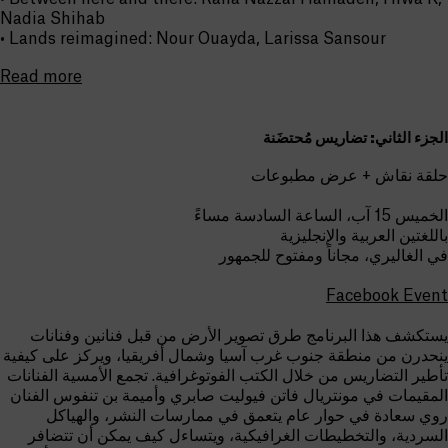
Nadia Shihab
• Lands reimagined: Nour Ouayda, Larissa Sansour
Read more
الجزء الثاني: تضاريس مُحتضَنة
حلقة نقاش + عرض مطبوعات
الخميس 15 آب، الساعة السادسة مساءً
باللغتين العربية والإنجليزية
في الغاليري، مجاناً ومفتوح للجمهور
Facebook Event
يستكشف هذا البرنامج طرق تصوير الأرض من قبل فنانين وفنانات
ينحدرن من منطقة جنوب غرب آسيا وشمال أفريقيا، ويركز على كيفية
تأطير التضاريس من خلال الكتب الفوتوغرافية. تجمع الأمسية الفنانات
المقيمات في مونتريال فاتن فيوليت صابري وأميمة بن تنفوس الفنان
روي سعادة في حوار عام يتعمق في ممارسات النشر، والهياكل
السردية، والتخطيطات الغرافيكية، ويتساءل كيف يمكن أن تتضافر