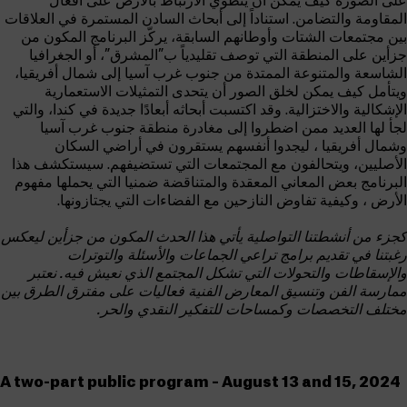
على الصورة كيف يمكن أن ينطوي الارتباط بالأرض على افعال
المقاومة والتضامن. استناداً إلى أبحاث السادن المستمرة في العلاقات
بين مجتمعات الشتات وأوطانهم السابقة، يركّز البرنامج المكون من
جزأين على المنطقة التي توصف تقليدياً ب”المشرق”، أو الجغرافيا
الشاسعة والمتنوعة الممتدة من جنوب غرب آسيا إلى شمال أفريقيا،
ويتأمل كيف يمكن لخلق الصور أن يتحدى التمثيلات الاستعمارية
الإشكالية والاختزالية. وقد اكتسبت أبحاثه أبعادًا جديدة في كندا، والتي
لجأ لها العديد ممن اضطروا إلى مغادرة منطقة جنوب غرب آسيا
وشمال أفريقيا ، ليجدوا أنفسهم يستقرون في أراضي السكان
الأصليين، ويتحالفون مع المجتمعات التي تستضيفهم. سيستكشف هذا
البرنامج بعض المعاني المعقدة والمتناقضة ضمنيا التي يحملها مفهوم
الأرض ، وكيفية تفاوض النازحين مع الفضاءات التي يجتازونها.
كجزء من أنشطتنا التواصلية يأتي هذا الحدث المكون من جزأين ليعكس
رغبتنا في تقديم برامج تراعي الجماعات والأسئلة والتوترات
والإسقاطات والتحولات التي تشكل المجتمع الذي نعيش فيه. نعتبر
ممارسة الفن وتنسيق المعارض الفنية فعاليات على مفترق الطرق بين
مختلف التخصصات وكمساحات للتفكير النقدي والحر.
A two-part public program – August 13 and 15, 2024