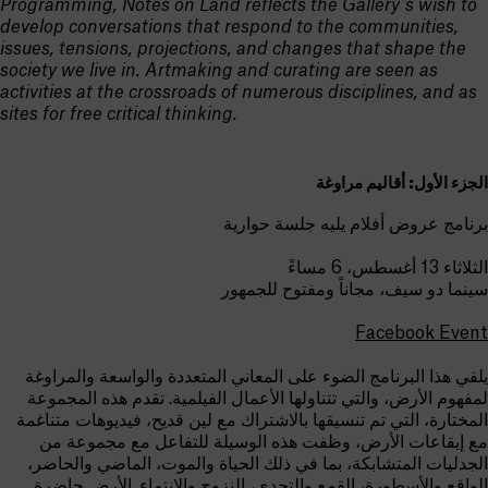
Programming, Notes on Land reflects the Gallery’s wish to
develop conversations that respond to the communities,
issues, tensions, projections, and changes that shape the
society we live in. Artmaking and curating are seen as
activities at the crossroads of numerous disciplines, and as
sites for free critical thinking.
الجزء الأول: أقاليم مراوغة
برنامج عروض أفلام يليه جلسة حوارية
الثلاثاء 13 أغسطس، 6 مساءً
سينما دو سيف، مجاناً ومفتوح للجمهور
Facebook Event
يلقي هذا البرنامج الضوء على المعاني المتعددة والواسعة والمراوغة
لمفهوم الأرض، والتي تتناولها الأعمال الفيلمية. تقدم هذه المجموعة
المختارة، التي تم تنسيقها بالاشتراك مع لين قديح، فيديوهات متناغمة
مع إيقاعات الأرض، وظفت هذه الوسيلة للتفاعل مع مجموعة من
الجدليات المتشابكة، بما في ذلك الحياة والموت، الماضي والحاضر،
الواقع والأسطورة، القمع والتحدي، النزوح والانتماء. الأرض حاضرة