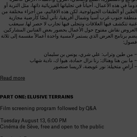
دوماً في هذه الأعمال، أحياناً في تجلياتها الفيزيائية ذاتها، مثل التربة أو
الطين أو الطبقات الجيولوجية. لكن هذه الاقاليم، من أجزاء مختلفة من
منطقة جنوب غرب آسيا وشمال أفريقيا، تأتي أيضًا كأرضية مجازية
غنية تتكشف فيها العلاقات وتتجلى فيها تجارب لا حصر لها. سيعقب
العروض نقاش مفتوح حول الأعمال بحضور بعض الفنانين المشاركين.
يضم برنامج العرض الذي يستمر لأمسية واحدة أعمالاً مقسمة إلى ثلاثة
فصول:
– من طين وتراب: علي شري، يونس بن سليمان
– ما بين هنا وهناك: رنا نزال حمادة، هيوا ك، نادية شهاب
– أراضٍ متخيلة: نور عويضة، لاريسا صنصور
Read more
PART ONE: ELUSIVE TERRAINS
Film screening program followed by Q&A
Tuesday August 13, 6:00 PM
Cinéma de Sève, free and open to the public