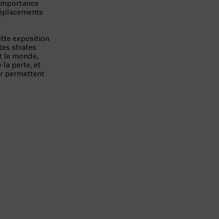
’importance
 déplacements
tte exposition
tes strates
nt le monde,
la perte, et
ur permettent