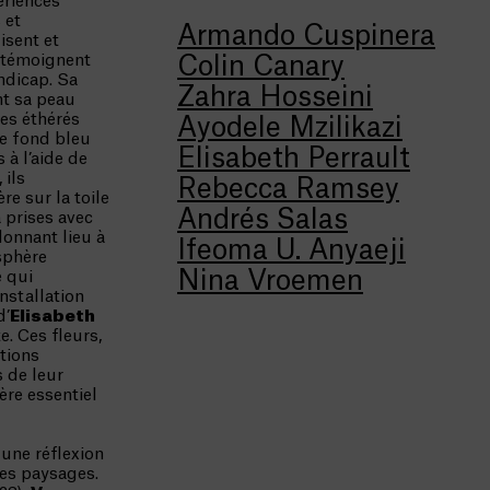
ériences
 et
Armando Cuspinera
isent et
et témoignent
Colin Canary
ndicap. Sa
Zahra Hosseini
nt sa peau
res éthérés
Ayodele Mzilikazi
le fond bleu
Elisabeth Perrault
s à l’aide de
 ils
Rebecca Ramsey
re sur la toile
Andrés Salas
 prises avec
onnant lieu à
Ifeoma U. Anyaeji
sphère
Nina Vroemen
 qui
nstallation
d’
Elisabeth
. Ces fleurs,
tions
s de leur
ère essentiel
 une réflexion
des paysages.