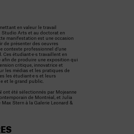
ettant en valeur le travail
n Studio Arts et au doctorat en
tte manifestation est une occasion
ir de présenter des oeuvres
 le contexte professionnel d’une
l. Ces étudiant·e·s travaillent en
e afin de produire une exposition qui
sion critique, innovatrice et
r les médias et les pratiques de
es les étudiant·e·s et leurs
e et le grand public.
N ont été sélectionnés par Mojeanne
ontemporain de Montréal, et Julia
e Max Stern à la Galerie Leonard &
RES