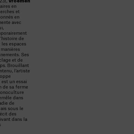
23),
Vroemen
aires en
herches et
çonnés en
mente avec
i,
mporairement
’histoire de
t les espaces
x manières
nnements. Ses
clage et de
s. Brouillant
tenu, l’artiste
loppe
 est un essai
on de sa ferme
 monoculture
remêle dans
adie de
ais sous le
récit des
ivant dans la
s