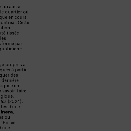
e lui aussi
le quartier où
ique en cours
ontréal. Cette
ation
té tissée
les
nsformé par
quotidien –
age propres à
qués à partir
iquer des
 dernière
tiquée en
 savoir-faire
ogique.
itos
(2024),
rtes d’une
inera
,
es ou
. En les
d’une