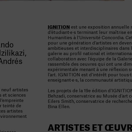
IGNITION
est une exposition annuelle m
d’étudiant·e·s terminant leur maîtrise e
Humanities à l’Université Concordia. Ce
pour une génération d’artistes en deven
ando
ambitieuses et interdisciplinaires dans
ilikazi,
galerie au profil national et internationa
collaboration avec l’équipe de la Galeri
 Andrés
rassemble des oeuvres qui ont une dimen
expérimentale menant à une réflexion su
l’art. IGNITION est d’intérêt pour tous·t
enseignant·e·s, la communauté artistiqu
neuf artistes
Les projets de la 19e édition d’IGNITIO
s et sciences
Behzadi, conservatrice au Musée d’art c
 l’empreinte
Eilers Smith, conservatrice de recherch
r teinté de
Bina Ellen.
es artistes
environnement
ARTISTES ET ŒUV