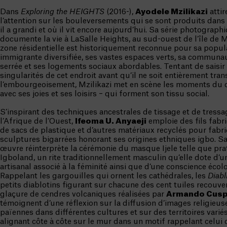
Dans
Exploring the HEIGHTS
(2016-),
Ayodele Mzilikazi
attir
l’attention sur les bouleversements qui se sont produits dans 
il a grandi et où il vit encore aujourd’hui. Sa série photograph
documente la vie à LaSalle Heights, au sud-ouest de l’île de M
zone résidentielle est historiquement reconnue pour sa popul
immigrante diversifiée, ses vastes espaces verts, sa communau
serrée et ses logements sociaux abordables. Tentant de saisir 
singularités de cet endroit avant qu’il ne soit entièrement tra
l’embourgeoisement, Mzilikazi met en scène les moments du 
avec ses joies et ses loisirs – qui forment son tissu social.
S’inspirant des techniques ancestrales de tissage et de tress
l’Afrique de l’Ouest,
Ifeoma U. Anyaeji
emploie des fils fabri
de sacs de plastique et d’autres matériaux recyclés pour fabr
sculptures bigarrées honorant ses origines ethniques igbo. Sa
œuvre réinterprète la cérémonie du masque Ijele telle que pra
Igboland, un rite traditionnellement masculin qu’elle dote d’un
artisanal associé à la féminité ainsi que d’une conscience écol
Rappelant les gargouilles qui ornent les cathédrales, les
Diabl
petits diablotins figurant sur chacune des cent tuiles recouve
glaçure de cendres volcaniques réalisées par
Armando Cusp
témoignent d’une réflexion sur la diffusion d’images religieus
païennes dans différentes cultures et sur des territoires variés
alignant côte à côte sur le mur dans un motif rappelant celui 