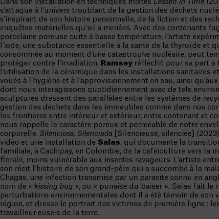
Dans son installation en techniques mixtes
Lessen in Time
(20
s’attaque à l’univers troublant de la gestion des déchets nuclé
s’inspirant de son histoire personnelle, de la fiction et des rec
enquêtes matérielles qu’iel a menées. Avec des contenants fa
porcelaine poreuse cuite à basse température, l’artiste expéri
l’iode, une substance essentielle à la santé de la thyroïde et qu
consommée au moment d’une catastrophe nucléaire, peut te
protéger contre l’irradiation.
Ramsey
réfléchit pour sa part à l
l’utilisation de la céramique dans les installations sanitaires e
voués à l’hygiène et à l’approvisionnement en eau, ainsi qu’au
dont nous interagissons quotidiennement avec de tels enviro
sculptures dressent des parallèles entre les systèmes de recy
gestion des déchets dans les immeubles comme dans nos corp
les frontières entre intérieur et extérieur, entre contenant et con
nous rappelle le caractère poreux et perméable de notre enve
corporelle.
Silenciosa, Silenciada
[Silencieuse, silenciée] (2023)
vidéo et une installation de
Salas
, qui documente la transiti
familiale, à Cachipay, en Colombie, de la caféiculture vers la
florale, moins vulnérable aux insectes ravageurs. L’artiste ent
son récit l’histoire de son grand-père qui a succombé à la mal
Chagas, une infection transmise par un parasite connu en angl
nom de «
kissing bug
», ou « punaise du baiser ». Salas fait le 
perturbations environnementales dont il a été témoin de son v
région, et dresse le portrait des victimes de première ligne : le
travailleur·euse·s de la terre.