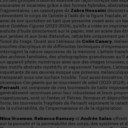
L’un des groupes d’œuvres examine de façon oblique des exp
viscérales et incarnées grâce à des formes hybrides, abstraites
fragmentaires. Les cyanotypes de
Zahra Hosseini
déconstru
réinventent le corps de l’artiste à l’aide de la figure fractale, 
ainsi de son quotidien en tant que personne vivant avec un ha
série
Goddess Figures
(2023-2024), qu’elle a créée en imprima
enduite d’huile directement sur le papier, met en scène des êt
aux jambes et aux bras distendus, rattachés uniquement par 
foncé du tirage. Quant aux tableaux de
Colin Canary
, réalisé
couches d’acrylique et de différentes techniques d’impression,
interrogent la nature vaporeuse de la mémoire. L’artiste transfè
des archives familiales, des photographies granuleuses qu’il a
un appareil photo numérique ainsi que des images trouvées, d
des motifs abstraits répétitifs et vaguement familiers. L’atmo
inquiétante de ses œuvres évoque une présence mélancolique
transparaît sous une surface trouble. Tout aussi évocatrice, l’i
céramique
Ces géants qui se nourrissent de soleil
(2023-2024), 
Perrault
, est composée de cinq tournesols de taille imposante
généralement reconnues pour leur robustesse et leurs propor
majestueuses, sont ici fanées et flétries. Rompus et dépouillé
force, les tournesols fragilisés de Perrault expriment le caract
de la vulnérabilité, de l’impermanence et de la régénération.
Nina Vroemen
,
Rebecca Ramsey
et
Andrés Salas
offrent
sur la porosité et la perméabilité des corps, des systèmes et 