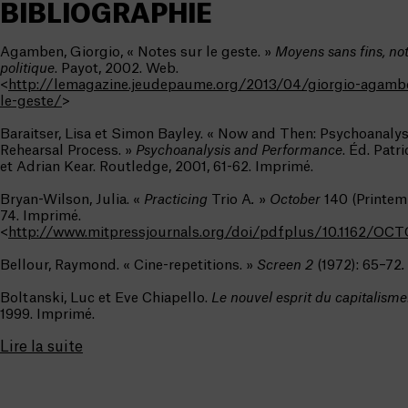
BIBLIOGRAPHIE
Agamben, Giorgio, « Notes sur le geste. »
Moyens sans fins, not
politique
. Payot, 2002. Web.
<
http://lemagazine.jeudepaume.org/2013/04/giorgio-agamb
le-geste/
>
Baraitser, Lisa et Simon Bayley. « Now and Then: Psychoanalys
Rehearsal Process. »
Psychoanalysis and Performance
. Éd. Pat
et Adrian Kear. Routledge, 2001, 61-62. Imprimé.
Bryan-Wilson, Julia. «
Practicing
Trio A
.
»
October
140 (Printem
74. Imprimé.
<
http://www.mitpressjournals.org/doi/pdfplus/10.1162/OC
Bellour, Raymond. « Cine-repetitions. »
Screen 2
(1972): 65–72
.
Boltanski, Luc et Eve Chiapello.
Le nouvel esprit du capitalisme
1999. Imprimé.
Lire la suite