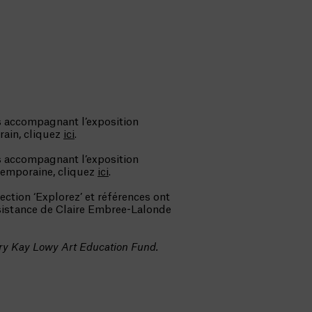
s accompagnant l’exposition
rain, cliquez
ici
.
s accompagnant l’exposition
temporaine, cliquez
ici
.
ection ‘Explorez’ et références ont
ssistance de Claire Embree-Lalonde
ary Kay Lowy Art Education Fund.