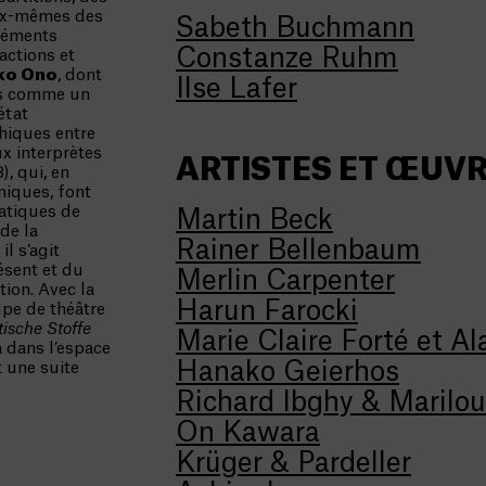
eux-mêmes des
Sabeth Buchmann
léments
Constanze Ruhm
actions et
ko Ono
, dont
Ilse Lafer
çus comme un
état
chiques entre
aux interprètes
ARTISTES ET ŒUV
, qui, en
niques, font
ratiques de
Martin Beck
 de la
Rainer Bellenbaum
l s’agit
ésent et du
Merlin Carpenter
ion. Avec la
Harun Farocki
upe de théâtre
ische Stoffe
Marie Claire Forté et Al
a dans l’espace
Hanako Geierhos
t une suite
Richard Ibghy & Maril
On Kawara
Krüger & Pardeller