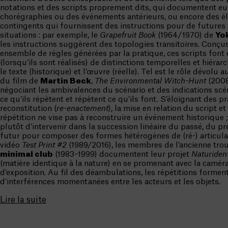
notations et des scripts proprement dits, qui documentent 
chorégraphies ou des événements antérieurs, ou encore des é
contingents qui fournissent des instructions pour de futures 
situations : par exemple, le
Grapefruit Book
(1964/1970) de
Yo
les instructions suggèrent des topologies transitoires. Con
ensemble de règles générées par la pratique, ces scripts font 
(lorsqu’ils sont réalisés) de distinctions temporelles et hiérar
le texte (historique) et l’œuvre (réelle). Tel est le rôle dévolu 
du film de
Martin Beck
,
The Environmental Witch-Hunt
(2008)
négociant les ambivalences du scénario et des indications scé
ce qu’ils répètent et répètent ce qu’ils font. S’éloignant des p
reconstitution (
re-enactement
), la mise en relation du script et
répétition ne vise pas à reconstruire un événement historique ; i
plutôt d’intervenir dans la succession linéaire du passé, du pr
futur pour composer des formes hétérogènes de (ré-) articulat
vidéo
Test
Print #2
(1989/2016), les membres de l’ancienne tro
minimal club
(1983–1999) documentent leur projet
Naturident
(matière identique à la nature) en se promenant avec la camér
d’exposition. Au fil des déambulations, les répétitions formen
d’interférences momentanées entre les acteurs et les objets.
Lire la suite