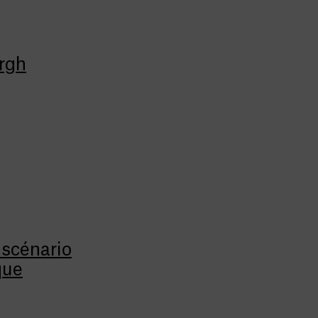
rgh
 scénario
que