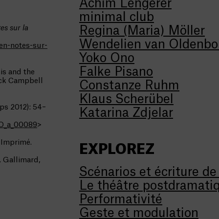
Achim Lengerer
minimal club
es sur la
Regina (Maria) Möller
Wendelien van Oldenbo
en-notes-sur-
Yoko Ono
Falke Pisano
is and the
rick Campbell
Constanze Ruhm
Klaus Scherübel
ps 2012): 54–
Katarina Zdjelar
TO_a_00089
>
Imprimé.
EXPLOREZ
. Gallimard,
Scénarios et écriture de
Le théâtre postdramati
Performativité
Geste et modulation