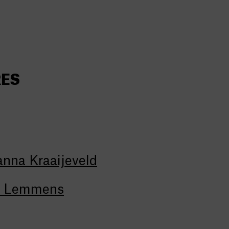
RES
anna Kraaijeveld
ou Lemmens