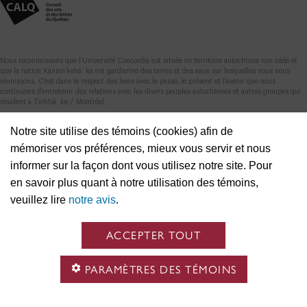
Nous reconnaissons que l’Université Concordia est située en territoire autochtone non cédé et
que la nation Kanien’kehá: ka est gardienne des terres et des eaux sur lesquelles nous nous
réunissons. C’est dans le respect des liens avec le passé, le présent et l’avenir que nous
continuons d’entretenir des relations avec les divers peuples autochtones et autres groupes qui
résident à Tiohtiá: ke / Montréal.
Notre site utilise des témoins (cookies) afin de
mémoriser vos préférences, mieux vous servir et nous
informer sur la façon dont vous utilisez notre site. Pour
en savoir plus quant à notre utilisation des témoins,
veuillez lire
notre avis
.
ACCEPTER TOUT
PARAMÈTRES DES TÉMOINS