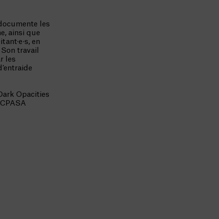
 documente les
e, ainsi que
tant·e·s, en
 Son travail
r les
d’entraide
Dark Opacities
, SCPASA