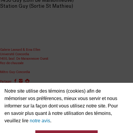
1450 Guy (coin de Maisonneuve)
Station Guy (Sortie St Mathieu)
Galerie Leonard & Bina Ellen
Université Concordia
1400, boul. De Maisonneuve Ouest
Rez-de-chaussée
Métro Guy-Concordia
Partager
Notre site utilise des témoins (cookies) afin de
ellen.artgallery@concordia.ca
mémoriser vos préférences, mieux vous servir et nous
informer sur la façon dont vous utilisez notre site. Pour
en savoir plus quant à notre utilisation des témoins,
veuillez lire
notre avis
.