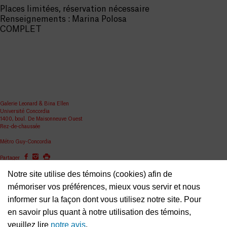
Places limitées, réservation nécessaire
Renseignements : Marina Polosa
COMPLET
Galerie Leonard & Bina Ellen
Université Concordia
1400, boul. De Maisonneuve Ouest
Rez-de-chaussée
Métro Guy-Concordia
Partager
Notre site utilise des témoins (cookies) afin de
ellen.artgallery@concordia.ca
mémoriser vos préférences, mieux vous servir et nous
informer sur la façon dont vous utilisez notre site. Pour
en savoir plus quant à notre utilisation des témoins,
veuillez lire
notre avis
.