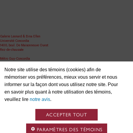
Galerie Leonard & Bina Ellen
Université Concordia
1400, boul. De Maisonneuve Ouest
Rez-de-chaussée
Métro Guy-Concordia
Partager
Notre site utilise des témoins (cookies) afin de
mémoriser vos préférences, mieux vous servir et nous
ellen.artgallery@concordia.ca
informer sur la façon dont vous utilisez notre site. Pour
en savoir plus quant à notre utilisation des témoins,
veuillez lire
notre avis
.
ACCEPTER TOUT
PARAMÈTRES DES TÉMOINS