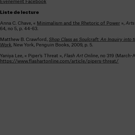
Événement Facebook
Liste de lecture
Anna C. Chave, «
Minimalism and the Rhetoric of Power
»,
Art
64, no 5, p. 44-63.
Matthew B. Crawford,
Shop Class as Soulcraft: An Inquiry into t
Work
, New York, Penguin Books, 2009, p. 5.
Yaniya Lee, « Piper’s Threat »,
Flash Art Online
, no 319 (March-A
https://www.flashartonline.com/article/pipers-threat/