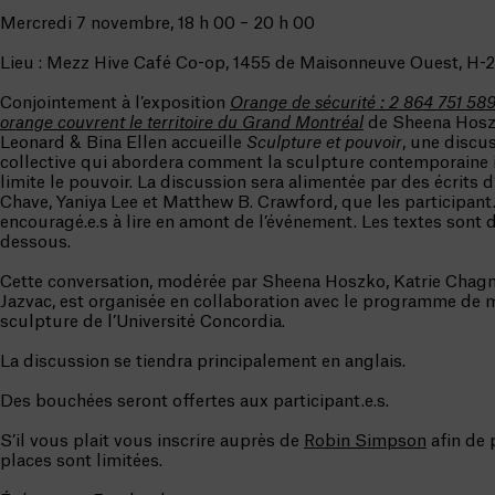
Mercredi 7 novembre, 18 h 00 – 20 h 00
Lieu : Mezz Hive Café Co-op, 1455 de Maisonneuve Ouest, H-
Conjointement à l’exposition
Orange de sécurité : 2 864 751 58
orange couvrent le territoire du Grand Montréal
de Sheena Hoszk
Leonard & Bina Ellen accueille
Sculpture et pouvoir
, une discu
collective qui abordera comment la sculpture contemporaine 
limite le pouvoir. La discussion sera alimentée par des écrits d
Chave, Yaniya Lee et Matthew B. Crawford, que les participant.
encouragé.e.s à lire en amont de l’événement. Les textes sont d
dessous.
Cette conversation, modérée par Sheena Hoszko, Katrie Chagn
Jazvac, est organisée en collaboration avec le programme de m
sculpture de l’Université Concordia.
La discussion se tiendra principalement en anglais.
Des bouchées seront offertes aux participant.e.s.
S’il vous plait vous inscrire auprès de
Robin Simpson
afin de p
places sont limitées.