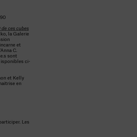
290
9 de ces cubes
o, la Galerie
ssion
incarne et
’Anna C.
e.s sont
isponibles ci-
on et Kelly
aitrise en
articiper. Les