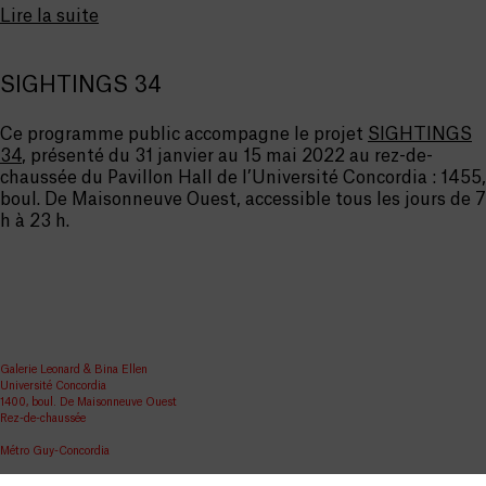
Lire la suite
SIGHTINGS 34
Ce programme public accompagne le projet
SIGHTINGS
34
, présenté du 31 janvier au 15 mai 2022 au rez-de-
chaussée du Pavillon Hall de l’Université Concordia : 1455,
boul. De Maisonneuve Ouest, accessible tous les jours de 7
h à 23 h.
Galerie Leonard & Bina Ellen
Université Concordia
1400, boul. De Maisonneuve Ouest
Rez-de-chaussée
Métro Guy-Concordia