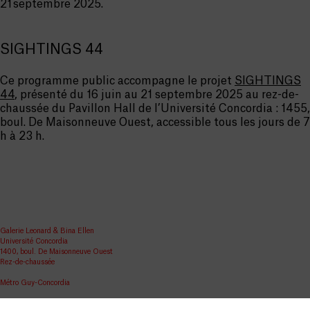
21 septembre 2025.
SIGHTINGS 44
Ce programme public accompagne le projet
SIGHTINGS
44
, présenté du 16 juin au 21 septembre 2025 au rez-de-
chaussée du Pavillon Hall de l’Université Concordia : 1455,
boul. De Maisonneuve Ouest, accessible tous les jours de 7
h à 23 h.
Galerie Leonard & Bina Ellen
Université Concordia
1400, boul. De Maisonneuve Ouest
Rez-de-chaussée
Métro Guy-Concordia
Partager