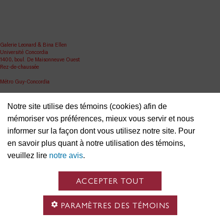
Galerie Leonard & Bina Ellen
Université Concordia
1400, boul. De Maisonneuve Ouest
Rez-de-chaussée
Métro Guy-Concordia
Partager
Notre site utilise des témoins (cookies) afin de
ellen.artgallery@concordia.ca
mémoriser vos préférences, mieux vous servir et nous
informer sur la façon dont vous utilisez notre site. Pour
en savoir plus quant à notre utilisation des témoins,
veuillez lire
notre avis
.
ACCEPTER TOUT
PARAMÈTRES DES TÉMOINS
Nous reconnaissons que l’Université Concordia est située en territoire autochtone non cédé et
que la nation Kanien’kehá: ka est gardienne des terres et des eaux sur lesquelles nous nous