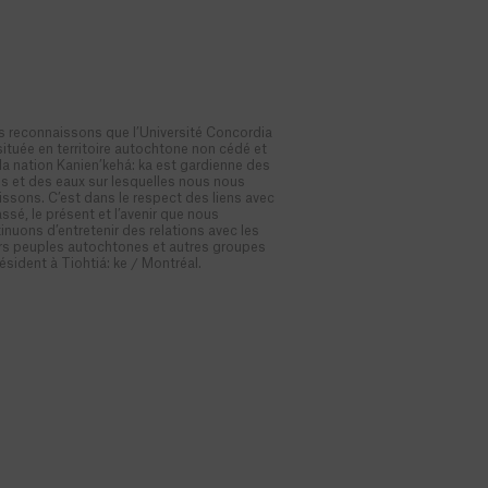
 reconnaissons que l’Université Concordia
située en territoire autochtone non cédé et
la nation Kanien’kehá: ka est gardienne des
es et des eaux sur lesquelles nous nous
issons. C’est dans le respect des liens avec
assé, le présent et l’avenir que nous
inuons d’entretenir des relations avec les
rs peuples autochtones et autres groupes
résident à Tiohtiá: ke / Montréal.