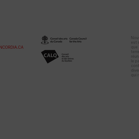
Nous
est 
que 
NCORDIA.CA
terr
réun
le p
cont
dive
qui 