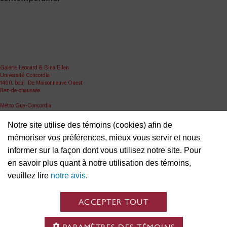
Galerie Leonard & Bina Ellen
Université Concordia
1400, boul. De Maisonneuve Ouest
Rez-de-chaussée
Métro Guy-Concordia
Partager
Notre site utilise des témoins (cookies) afin de
mémoriser vos préférences, mieux vous servir et nous
ellen.artgallery@concordia.ca
informer sur la façon dont vous utilisez notre site. Pour
en savoir plus quant à notre utilisation des témoins,
veuillez lire
notre avis
.
ACCEPTER TOUT