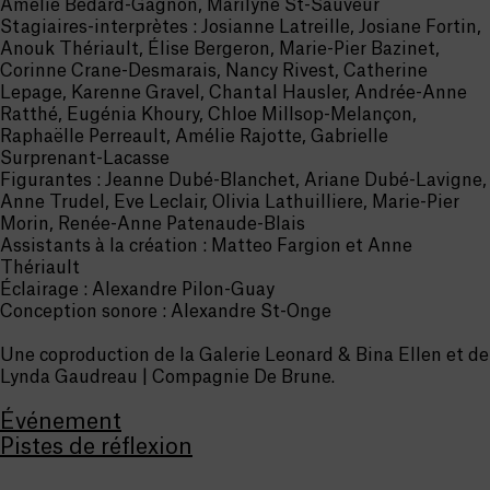
Amélie Bédard-Gagnon, Marilyne St-Sauveur
Stagiaires-interprètes : Josianne Latreille, Josiane Fortin,
Anouk Thériault, Élise Bergeron, Marie-Pier Bazinet,
Corinne Crane-Desmarais, Nancy Rivest, Catherine
Lepage, Karenne Gravel, Chantal Hausler, Andrée-Anne
Ratthé, Eugénia Khoury, Chloe Millsop-Melançon,
Raphaëlle Perreault, Amélie Rajotte, Gabrielle
Surprenant-Lacasse
Figurantes : Jeanne Dubé-Blanchet, Ariane Dubé-Lavigne,
Anne Trudel, Eve Leclair, Olivia Lathuilliere, Marie-Pier
Morin, Renée-Anne Patenaude-Blais
Assistants à la création : Matteo Fargion et Anne
Thériault
Éclairage : Alexandre Pilon-Guay
Conception sonore : Alexandre St-Onge
Une coproduction de la Galerie Leonard & Bina Ellen et de
Lynda Gaudreau | Compagnie De Brune.
Événement
Pistes de réflexion