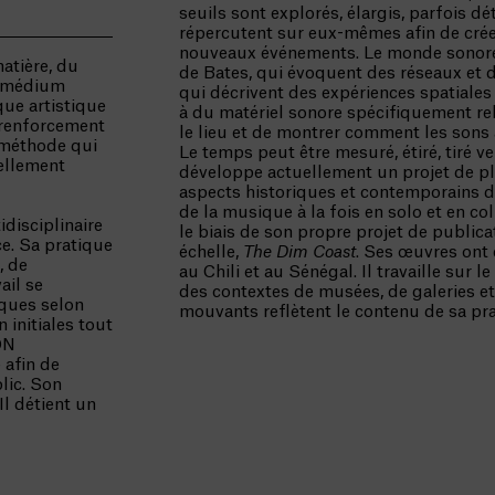
seuils sont explorés, élargis, parfois dét
répercutent sur eux-mêmes afin de créer
nouveaux événements. Le monde sonore 
matière, du
de Bates, qui évoquent des réseaux et
n médium
qui décrivent des expériences spatiales 
que artistique
à du matériel sonore spécifiquement reli
e renforcement
le lieu et de montrer comment les sons 
 méthode qui
Le temps peut être mesuré, étiré, tiré ver
uellement
développe actuellement un projet de pl
aspects historiques et contemporains de 
de la musique à la fois en solo et en col
idisciplinaire
le biais de son propre projet de publica
nce. Sa pratique
échelle,
The Dim Coast
. Ses œuvres ont
, de
au Chili et au Sénégal. Il travaille sur le
ail se
des contextes de musées, de galeries et
ïques selon
mouvants reflètent le contenu de sa pra
 initiales tout
ON
 afin de
lic. Son
Il détient un