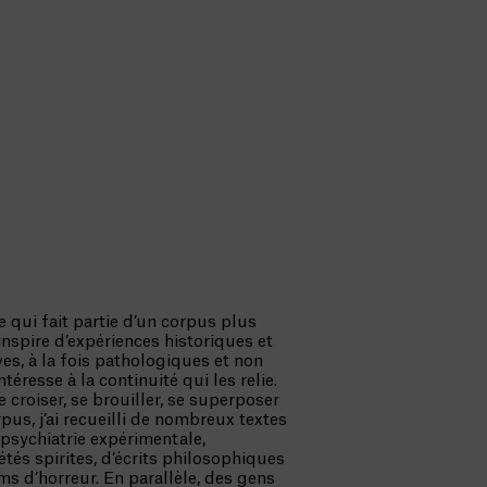
 qui fait partie d’un corpus plus
inspire d’expériences historiques et
es, à la fois pathologiques et non
éresse à la continuité qui les relie.
e croiser, se brouiller, se superposer
rpus, j’ai recueilli de nombreux textes
a psychiatrie expérimentale,
étés spirites, d’écrits philosophiques
ilms d’horreur. En parallèle, des gens