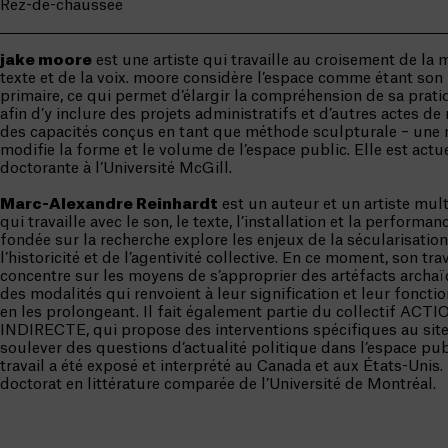
Rez-de-chaussée
jake moore
est une artiste qui travaille au croisement de la 
texte et de la voix. moore considère l’espace comme étant so
primaire, ce qui permet d’élargir la compréhension de sa prati
afin d’y inclure des projets administratifs et d’autres actes d
des capacités conçus en tant que méthode sculpturale – une
modifie la forme et le volume de l’espace public. Elle est act
doctorante à l’Université McGill.
Marc-Alexandre Reinhardt
est un auteur et un artiste mult
qui travaille avec le son, le texte, l’installation et la performa
fondée sur la recherche explore les enjeux de la sécularisation
l’historicité et de l’agentivité collective. En ce moment, son trav
concentre sur les moyens de s’approprier des artéfacts archa
des modalités qui renvoient à leur signification et leur fonction
en les prolongeant. Il fait également partie du collectif ACTI
INDIRECTE, qui propose des interventions spécifiques au site
soulever des questions d’actualité politique dans l’espace pub
travail a été exposé et interprété au Canada et aux États-Unis. 
doctorat en littérature comparée de l’Université de Montréal.