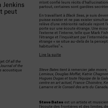
m’ont confié leurs récits d’hallucinatio
h Jenkins
partout, certaines sont gardées secrètes
t peut
En travaillant à
Black Seas
, je suis deve
puisse exister et ne pas exister simult
relève d’une intériorité radicale rejoint l
porte sur une écoute étrange. Une écou
l’externe et l’interne, telle que Mark Fish
l’étrange et l’inquiétant par l’intermédi
étrange « se situe au-delà de la percepti
1
habituelles
».
Lire la suite
jet
Of all the
u
Journal of the
Steve Bates tient à remercier jake moore
e acoustique
Lemieux, Douglas Moffat, Katrie Chagnon
Hugues Dugas et toute l’équipe de la Gal
centre en art actuel, France Choinière, 
Lamarre et le Conseil des arts du Canada
Steve Bates
est un artiste et musicien
l’écoute des frontières et des limites, d