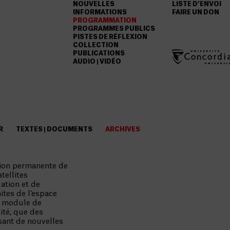
NOUVELLES
LISTE D’ENVOI
INFORMATIONS
FAIRE UN DON
PROGRAMMATION
PROGRAMMES PUBLICS
PISTES DE RÉFLEXION
COLLECTION
PUBLICATIONS
AUDIO | VIDÉO
R
TEXTES | DOCUMENTS
ARCHIVES
tion permanente de
tellites
tion et de
mites de l’espace
n module de
ité, que des
osant de nouvelles