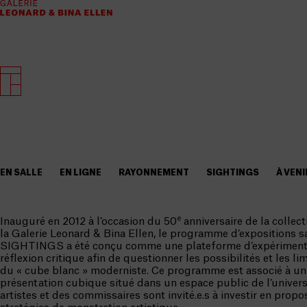
EN SALLE
EN LIGNE
RAYONNEMENT
SIGHTINGS
À VENI
e
Inauguré en 2012 à l’occasion du 50
anniversaire de la collec
la Galerie Leonard & Bina Ellen, le programme d’expositions sa
SIGHTINGS a été conçu comme une plateforme d’expérimenta
réflexion critique afin de questionner les possibilités et les li
du « cube blanc » moderniste. Ce programme est associé à u
présentation cubique situé dans un espace public de l’univers
artistes et des commissaires sont invité.e.s à investir en prop