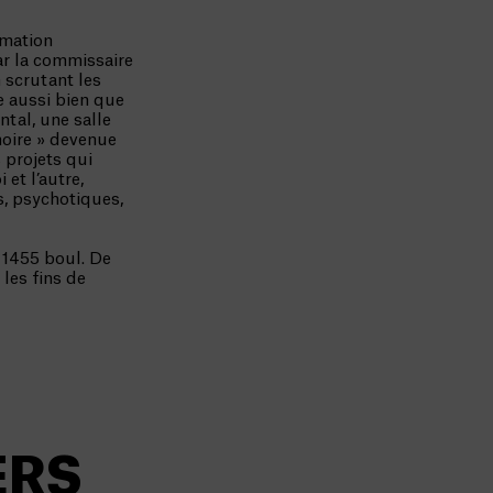
mmation
r la commissaire
 scrutant les
e aussi bien que
tal, une salle
noire » devenue
 projets qui
 et l’autre,
es, psychotiques,
 1455 boul. De
les fins de
ERS