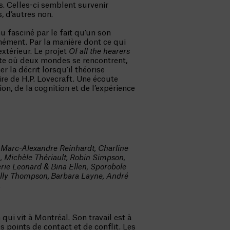
ns. Celles-ci semblent survenir
, d’autres non.
nu fasciné par le fait qu’un son
anément. Par la manière dont ce qui
’extérieur. Le projet
Of all the hearers
te où deux mondes se rencontrent,
er la décrit lorsqu’il théorise
aire de H.P. Lovecraft. Une écoute
on, de la cognition et de l’expérience
, Marc-Alexandre Reinhardt, Charline
, Michèle Thériault, Robin Simpson,
erie Leonard & Bina Ellen, Sporobole
Kelly Thompson, Barbara Layne, André
.
 qui vit à Montréal. Son travail est à
es points de contact et de conflit. Les