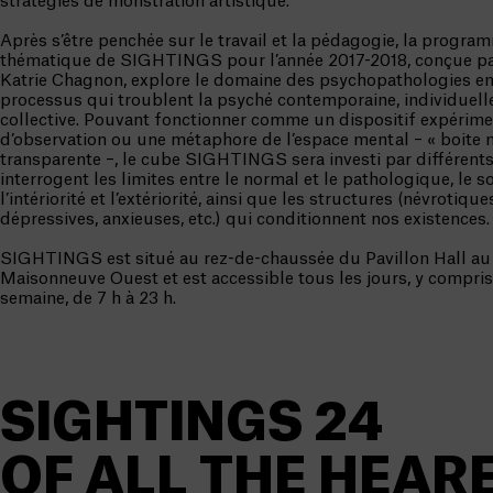
stratégies de monstration artistique.
Après s’être penchée sur le travail et la pédagogie, la progra
thématique de SIGHTINGS pour l’année 2017-2018, conçue pa
Katrie Chagnon, explore le domaine des psychopathologies en
processus qui troublent la psyché contemporaine, individuell
collective. Pouvant fonctionner comme un dispositif expérimen
d’observation ou une métaphore de l’espace mental – « boite 
transparente –, le cube SIGHTINGS sera investi par différents
interrogent les limites entre le normal et le pathologique, le soi
l’intériorité et l’extériorité, ainsi que les structures (névrotiqu
dépressives, anxieuses, etc.) qui conditionnent nos existences.
SIGHTINGS est situé au rez-de-chaussée du Pavillon Hall au
Maisonneuve Ouest et est accessible tous les jours, y compris 
semaine, de 7 h à 23 h.
SIGHTINGS 24
OF ALL THE HEAR