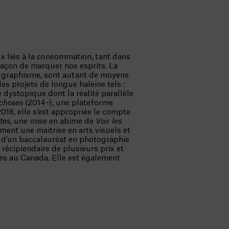
ux liés à la consommation, tant dans
açon de marquer nos esprits. La
 le graphisme, sont autant de moyens
es projets de longue haleine tels :
 dystopique dont la réalité parallèle
 choses
(2014–), une plateforme
2018, elle s’est appropriée le compte
tes
, une mise en abime de
Voir les
ment une maitrise en arts visuels et
 d’un baccalauréat en photographie
t récipiendaire de plusieurs prix et
es au Canada. Elle est également