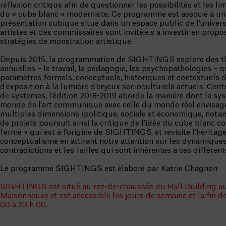
réflexion critique afin de questionner les possibilités et les li
du « cube blanc » moderniste. Ce programme est associé à u
présentation cubique situé dans un espace public de l’univers
artistes et des commissaires sont invité.e.s à investir en prop
stratégies de monstration artistique.
Depuis 2015, la programmation de SIGHTINGS explore des 
annuelles – le travail, la pédagogie, les psychopathologies – q
paramètres formels, conceptuels, historiques et contextuels d
d’exposition à la lumière d’enjeux socioculturels actuels. Cent
de systèmes, l’édition 2018-2019 aborde la manière dont la sy
monde de l’art communique avec celle du monde réel envisag
multiples dimensions (politique, sociale et économique, nota
de projets poursuit ainsi la critique de l’idée du cube blanc
fermé » qui est à l’origine de SIGHTINGS, et revisite l’héritag
conceptualisme en attirant notre attention sur les dynamiques
contradictions et les failles qui sont inhérentes à ces différen
Le programme SIGHTINGS est élaboré par Katrie Chagnon
SIGHTINGS est situé au rez-de-chaussée du Hall Building au
Maisonneuve et est accessible les jours de semaine et la fin d
00 à 23 h 00.