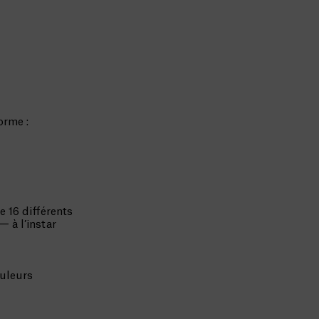
orme :
 16 différents
 à l’instar
ouleurs