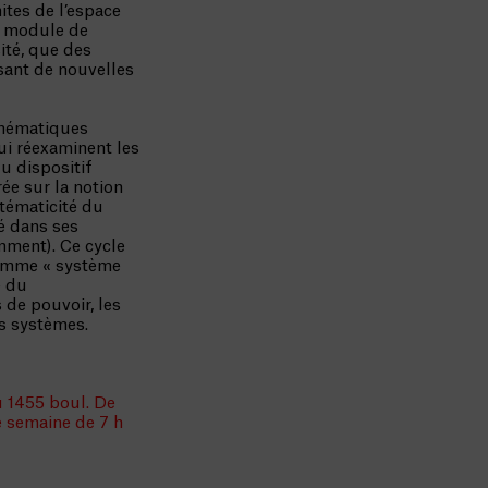
mites de l’espace
n module de
ité, que des
osant de nouvelles
thématiques
ui réexaminent les
u dispositif
rée sur la notion
stématicité du
é dans ses
mment). Ce cycle
 comme « système
e du
 de pouvoir, les
ts systèmes.
 1455 boul. De
e semaine de 7 h