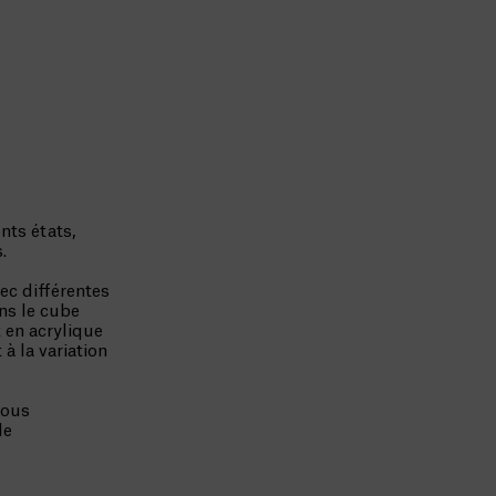
nts états,
.
ec différentes
ns le cube
 en acrylique
à la variation
vous
le