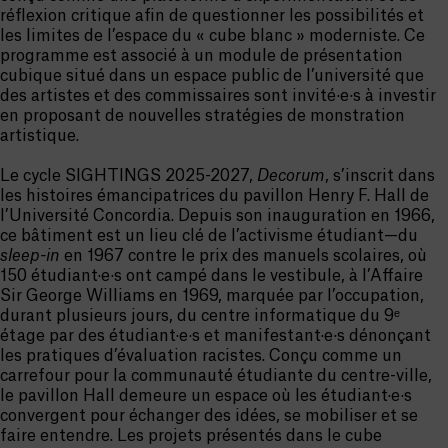
réflexion critique afin de questionner les possibilités et
les limites de l’espace du « cube blanc » moderniste. Ce
programme est associé à un module de présentation
cubique situé dans un espace public de l’université que
des artistes et des commissaires sont invité·e·s à investir
en proposant de nouvelles stratégies de monstration
artistique.
Le cycle SIGHTINGS 2025-2027,
Decorum
, s’inscrit dans
les histoires émancipatrices du pavillon Henry F. Hall de
l’Université Concordia. Depuis son inauguration en 1966,
ce bâtiment est un lieu clé de l’activisme étudiant—du
sleep-in
en 1967 contre le prix des manuels scolaires, où
150 étudiant·e·s ont campé dans le vestibule, à l’Affaire
Sir George Williams en 1969, marquée par l’occupation,
durant plusieurs jours, du centre informatique du 9ᵉ
étage par des étudiant·e·s et manifestant·e·s dénonçant
les pratiques d’évaluation racistes. Conçu comme un
carrefour pour la communauté étudiante du centre-ville,
le pavillon Hall demeure un espace où les étudiant·e·s
convergent pour échanger des idées, se mobiliser et se
faire entendre. Les projets présentés dans le cube