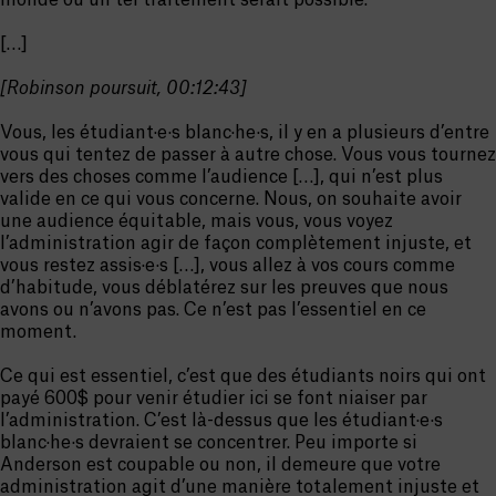
monde où un tel traitement serait possible.
[…]
[Robinson poursuit, 00:12:43]
Vous, les étudiant·e·s blanc·he·s, il y en a plusieurs d’entre
vous qui tentez de passer à autre chose. Vous vous tournez
vers des choses comme l’audience […], qui n’est plus
valide en ce qui vous concerne. Nous, on souhaite avoir
une audience équitable, mais vous, vous voyez
l’administration agir de façon complètement injuste, et
vous restez assis·e·s […], vous allez à vos cours comme
d’habitude, vous déblatérez sur les preuves que nous
avons ou n’avons pas. Ce n’est pas l’essentiel en ce
moment.
Ce qui est essentiel, c’est que des étudiants noirs qui ont
payé 600$ pour venir étudier ici se font niaiser par
l’administration. C’est là-dessus que les étudiant·e·s
blanc·he·s devraient se concentrer. Peu importe si
Anderson est coupable ou non, il demeure que votre
administration agit d’une manière totalement injuste et