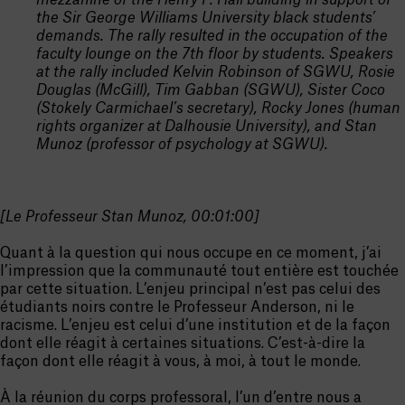
mezzanine of the Henry F. Hall building in support of
the Sir George Williams University black students’
demands. The rally resulted in the occupation of the
faculty lounge on the 7th floor by students. Speakers
at the rally included Kelvin Robinson of SGWU, Rosie
Douglas (McGill), Tim Gabban (SGWU), Sister Coco
(Stokely Carmichael’s secretary), Rocky Jones (human
rights organizer at Dalhousie University), and Stan
Munoz (professor of psychology at SGWU).
[Le Professeur Stan Munoz, 00:01:00]
Quant à la question qui nous occupe en ce moment, j’ai
l’impression que la communauté tout entière est touchée
par cette situation. L’enjeu principal n’est pas celui des
étudiants noirs contre le Professeur Anderson, ni le
racisme. L’enjeu est celui d’une institution et de la façon
dont elle réagit à certaines situations. C’est-à-dire la
façon dont elle réagit à vous, à moi, à tout le monde.
À la réunion du corps professoral, l’un d’entre nous a