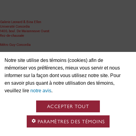
Galerie Leonard & Bina Ellen
Université Concordia
1400, boul. De Maisonneuve Ouest
Rez-de-chaussée
Métro Guy-Concordia
Partager
Notre site utilise des témoins (cookies) afin de
ellen.artgallery@concordia.ca
mémoriser vos préférences, mieux vous servir et nous
informer sur la façon dont vous utilisez notre site. Pour
en savoir plus quant à notre utilisation des témoins,
veuillez lire
notre avis
.
ACCEPTER TOUT
PARAMÈTRES DES TÉMOINS
Nous reconnaissons que l’Université Concordia est située en territoire autochtone non cédé et
que la nation Kanien’kehá: ka est gardienne des terres et des eaux sur lesquelles nous nous
réunissons. C’est dans le respect des liens avec le passé, le présent et l’avenir que nous
continuons d’entretenir des relations avec les divers peuples autochtones et autres groupes qui