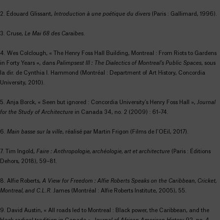
2. Édouard Glissant,
Introduction à une poétique du divers
(Paris : Gallimard, 1996).
3. Cruse,
Le Mai 68 des Caraïbes
.
4. Wes Colclough, « The Henry Foss Hall Building, Montreal : From Riots to Gardens
in Forty Years », dans
Palimpsest III : The Dialectics of Montreal’s Public Spaces
, sous
la dir. de Cynthia I. Hammond (Montréal : Department of Art History, Concordia
University, 2010).
5. Anja Borck, « Seen but ignored : Concordia University’s Henry Foss Hall »,
Journal
for the Study of Architecture
in Canada 34, no. 2 (2009) : 61–74.
6.
Main basse sur la ville
, réalisé par Martin Frigon (Films de l’OEil, 2017).
7. Tim Ingold,
Faire : Anthropologie, archéologie, art et architecture
(Paris : Éditions
Dehors, 2018), 59–81.
8. Alfie Roberts,
A View for Freedom : Alfie Roberts Speaks on the Caribbean, Cricket,
Montreal, and C.L.R
. James (Montréal : Alfie Roberts Institute, 2005), 55.
9. David Austin, « All roads led to Montreal : Black power, the Caribbean, and the