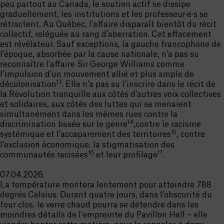
peu partout au Canada, le soutien actif se dissipe
graduellement, les institutions et les professeur·e·s se
rétractent. Au Québec, l’affaire disparaît bientôt du récit
collectif, reléguée au rang d’aberration. Cet effacement
est révélateur. Sauf exceptions, la gauche francophone de
l’époque, absorbée par la cause nationale, n’a pas su
reconnaître l’affaire Sir George Williams comme
l’impulsion d’un mouvement allié et plus ample de
13
décolonisation
. Elle n’a pas su l’inscrire dans le récit de
la Révolution tranquille aux côtés d’autres voix collectives
et solidaires, aux côtés des luttes qui se menaient
simultanément dans les mêmes rues contre la
14
discrimination basée sur le genre
,contre le racisme
15
systémique et l’accaparement des territoires
, contre
l’exclusion économique, la stigmatisation des
16
17
communautés racisées
et leur profilage
.
07.04.2026.
La température montera lentement pour atteindre 788
degrés Celsius. Durant quatre jours, dans l’obscurité du
four clos, le verre chaud pourra se détendre dans les
moindres détails de l’empreinte du Pavillon Hall – elle