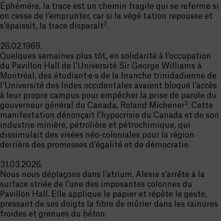
Éphémère, la trace est un chemin fragile qui se referme si
on cesse de l’emprunter, car si la végé tation repousse et
2
s’épaissit, la trace disparaît
.
26.02.1969.
Quelques semaines plus tôt, en solidarité à l’occupation
du Pavillon Hall de l’Université Sir George Williams à
Montréal, des étudiant·e·s de la branche trinidadienne de
l’Université des Indes occidentales avaient bloqué l’accès
à leur propre campus pour empêcher la prise de parole du
3
gouverneur général du Canada, Roland Michener
. Cette
manifestation dénonçait l’hypocrisie du Canada et de son
industrie minière, pétrolière et pétrochimique, qui
dissimulait des visées néo-coloniales pour la région
derrière des promesses d’égalité et de démocratie.
31.03.2026.
Nous nous déplaçons dans l’atrium. Alexia s’arrête à la
surface striée de l’une des imposantes colonnes du
Pavillon Hall. Elle applique le papier et répète le geste,
pressant de ses doigts la fibre de mûrier dans les rainures
froides et grenues du béton.