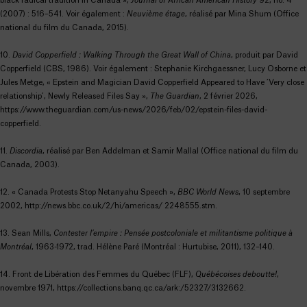
black radical tradition in Canada »,
Journal of African American History
92, no. 4
(2007) : 516–541. Voir également :
Neuvième étage
, réalisé par Mina Shum (Office
national du film du Canada, 2015).
10.
David Copperfield : Walking Through the Great Wall of China
, produit par David
Copperfield (CBS, 1986). Voir également : Stephanie Kirchgaessner, Lucy Osborne et
Jules Metge, « Epstein and Magician David Copperfield Appeared to Have ‘Very close
relationship’, Newly Released Files Say »,
The Guardian
, 2 février 2026,
https://www.theguardian.com/us-news/2026/feb/02/epstein-files-david-
copperfield.
11.
Discordia
, réalisé par Ben Addelman et Samir Mallal (Office national du film du
Canada, 2003).
12. « Canada Protests Stop Netanyahu Speech »,
BBC World News
, 10 septembre
2002, http://news.bbc.co.uk/2/hi/americas/ 2248555.stm.
13. Sean Mills,
Contester l’empire : Pensée postcoloniale et militantisme politique à
Montréal
, 1963-1972, trad. Hélène Paré (Montréal : Hurtubise, 2011), 132–140.
14. Front de Libération des Femmes du Québec (FLF),
Québécoises deboutte!
,
novembre 1971, https://collections.banq.qc.ca/ark:/52327/3132662.