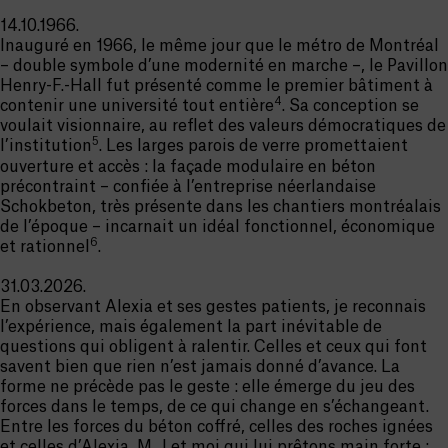
14.10.1966.
Inauguré en 1966, le même jour que le métro de Montréal
– double symbole d’une modernité en marche –, le Pavillon
Henry-F.-Hall fut présenté comme le premier bâtiment à
4
contenir une université tout entière
. Sa conception se
voulait visionnaire, au reflet des valeurs démocratiques de
5
l’institution
. Les larges parois de verre promettaient
ouverture et accès : la façade modulaire en béton
précontraint – confiée à l’entreprise néerlandaise
Schokbeton, très présente dans les chantiers montréalais
de l’époque – incarnait un idéal fonctionnel, économique
6
et rationnel
.
31.03.2026.
En observant Alexia et ses gestes patients, je reconnais
l’expérience, mais également la part inévitable de
questions qui obligent à ralentir. Celles et ceux qui font
savent bien que rien n’est jamais donné d’avance. La
forme ne précède pas le geste : elle émerge du jeu des
forces dans le temps, de ce qui change en s’échangeant.
Entre les forces du béton coffré, celles des roches ignées
et celles d’Alexia, M, J et moi qui lui prêtons main forte ;