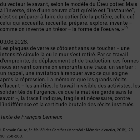
du vecteur le savant, selon le modèle du Dieu potier. Mais
à l’inverse, dire d’une oeuvre d’art qu’elle est “instaurée”,
c’est se préparer à faire du potier [de la potière, celle ou]
celui qui accueille, recueille, prépare, explore, invente –
19
comme on invente un trésor – la forme de l’oeuvre. »
03.06.2026.
Les plaques de verre se côtoient sans se toucher – une
intensité circule là où le mur s’est retiré. Par ce travail
d’empreinte, de déplacement et de traduction, ces formes
nous arrivent comme on emprunte une trace, un sentier :
un rappel, une invitation à renouer avec ce qui soigne
après la répression. La mémoire que les grands récits
effacent – les amitiés, le travail invisible des activistes, les
solidarités de l’urgence, ce que la matière garde sans le
savoir –, la trace l’indique, fragile et nécessaire, contre
l’indifférence et la certitude brutale des récits institués.
Texte de François Lemieux
1. Romain Cruse,
Le Mai 68 des Caraïbes
(Montréal : Mémoire d’encrier, 2018), 29–
30, 258–263.