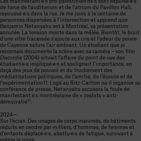
Les manifestant·e·s pro-palestinien·ne·s sont expulsé·e·s
de force de l’auditorium et de l’atrium du Pavillon Hall,
repoussé·e·s dans la rue. Je me joins à la centaine de
personnes dispersées à l’intersection et apprend que
Benjamin Netanyahu est à Montréal, sa présentation
annulée. La tension monte dans la mêlée. Bientôt, le bruit
d’une vitre fracassée s’ajoute aux cris et l’odeur du poivre
de Cayenne sature l’air ambiant. Un étudiant que je
reconnais documente la scène avec sa caméra – son film
Discordia
(2004) situait l’affaire du point de vue des
étudiant·e·s impliqué·e·s et soulignait l’importance, en
deçà des jeux de pouvoir et du truchement des
médiatisations politiques, de l’amitié, de l’écoute et de
l’expérimentation11. Logé au Ritz-Carlton où il organise sa
conférence de presse, Netanyahu accusera la foule de
manifestant.e.s montréalaise de « zealots » anti-
12
démocratie
.
2024—
Sur l’écran. Des images de corps inanimés, de bâtiments
réduits en cendre par milliers, d’hommes, de femmes et
d’enfants déplacé·e·s, abattu·e·s de fatigue, survivant à
même la ruine.