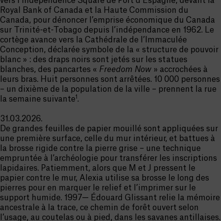
vers l’Independence Square de Port d’Espagne, devant la
Royal Bank of Canada et la Haute Commission du
Canada, pour dénoncer l’emprise économique du Canada
sur Trinité-et-Tobago depuis l’indépendance en 1962. Le
cortège avance vers la Cathédrale de l’Immaculée
Conception, déclarée symbole de la « structure de pouvoir
blanc » : des draps noirs sont jetés sur les statues
blanches, des pancartes «
Freedom Now
» accrochées à
leurs bras. Huit personnes sont arrêtées. 10 000 personnes
– un dixième de la population de la ville – prennent la rue
1
la semaine suivante
.
31.03.2026.
De grandes feuilles de papier mouillé sont appliquées sur
une première surface, celle du mur intérieur, et battues à
la brosse rigide contre la pierre grise – une technique
empruntée à l’archéologie pour transférer les inscriptions
lapidaires. Patiemment, alors que M et J pressent le
papier contre le mur, Alexia utilise sa brosse le long des
pierres pour en marquer le relief et l’imprimer sur le
support humide. 1997— Édouard Glissant relie la mémoire
ancestrale à la trace, ce chemin de forêt ouvert selon
l’usage, au coutelas ou à pied, dans les savanes antillaises.