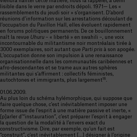
viendra hanter cette matière, nous la rappeler, à demi
lisible dans le verre par endroits dépoli. 1971— Les «
rassemblements du jeudi soir » s’organisent. D’abord
réunions d’information sur les arrestations découlant de
l’occupation du Pavillon Hall, elles évoluent rapidement
en forums politiques permanents. De ce bouillonnement
naît la revue
Uhuru
– « liberté » en swahili –, une voix
incontournable du militantisme noir montréalais tirée à
3000 exemplaires, soit autant que
Parti pris
à son apogée.
L’occupation donne son impulsion à une renaissance
organisationnelle dans les communautés caribéennes et
afro-descendantes et se trame aux autres sphères
militantes qui s’affirment : collectifs féministes,
18
autochtones et immigrants, plus largement
.
01.06.2009.
Au plus loin du schéma hylémorphique, qui suppose que
faire quelque chose, c’est inévitablement imposer une
forme issue de l’esprit à une matière passive et inerte, «
[p]arler d’“instauration”, c’est préparer l’esprit à engager
la question de la modalité à l’envers exact du
constructivisme. Dire, par exemple, qu’un fait est
“construit”, c’est inévitablement […] désigner à l’origine