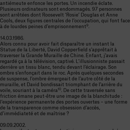
antiémeute enfonce les portes. Un incendie éclate.
Plusieurs ordinateurs sont endommagés. 97 personnes
sont arrêtées dont Roosevelt ‘Rosie’ Douglas et Anne
Cools, deux figures centrales de l’occupation, qui font face
9
à de lourdes peines d’emprisonnement
.
14.03.1986.
Alors connu pour avoir fait disparaître un instant la
Statue de la Liberté, David Copperfield s’apprêtait à
traverser la Grande Muraille de Chine. Enfant, j’avais
regardé ça à la télévision, captivé. L’illusionniste passait
derrière un tissu blanc, tendu devant l’éclairage. Son
ombre s’enfonçait dans le roc. Après quelques secondes
de suspense, l’ombre émergeait de l’autre côté de la
muraille, et David bondissait triomphant de l’arrière du
10
voile, souriant à la caméra
. De cette traversée sans
friction émane peut-être une image de la blanchitude :
l’expérience permanente des portes ouvertes – une forme
de la transparence comme obsession d’accès,
d’immédiateté et de maîtrise ?
09.09.2002.