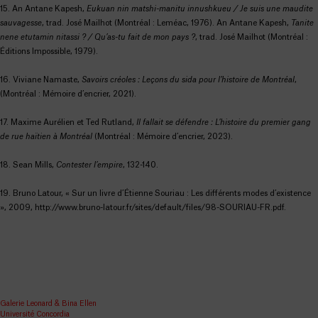
15. An Antane Kapesh,
Eukuan nin matshi-manitu innushkueu / Je suis une maudite
sauvagesse
, trad. José Mailhot (Montréal : Leméac, 1976). An Antane Kapesh,
Tanite
nene etutamin nitassi ? / Qu’as-tu fait de mon pays ?
, trad. José Mailhot (Montréal :
Éditions Impossible, 1979).
16. Viviane Namaste,
Savoirs créoles : Leçons du sida pour l’histoire de Montréal
,
(Montréal : Mémoire d’encrier, 2021).
17. Maxime Aurélien et Ted Rutland,
Il fallait se défendre : L’histoire du premier gang
de rue haïtien à Montréal
(Montréal : Mémoire d’encrier, 2023).
18. Sean Mills,
Contester l’empire
, 132-140.
19. Bruno Latour, « Sur un livre d’Étienne Souriau : Les différents modes d’existence
», 2009, http://www.bruno-latour.fr/sites/default/files/98-SOURIAU-FR.pdf.
Galerie Leonard & Bina Ellen
Université Concordia