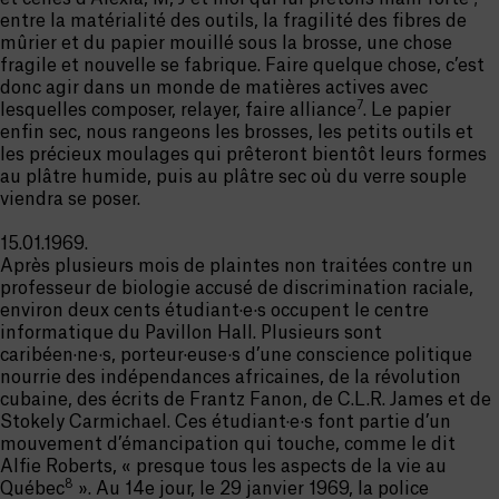
entre la matérialité des outils, la fragilité des fibres de
mûrier et du papier mouillé sous la brosse, une chose
fragile et nouvelle se fabrique. Faire quelque chose, c’est
donc agir dans un monde de matières actives avec
7
lesquelles composer, relayer, faire alliance
. Le papier
enfin sec, nous rangeons les brosses, les petits outils et
les précieux moulages qui prêteront bientôt leurs formes
au plâtre humide, puis au plâtre sec où du verre souple
viendra se poser.
15.01.1969.
Après plusieurs mois de plaintes non traitées contre un
professeur de biologie accusé de discrimination raciale,
environ deux cents étudiant·e·s occupent le centre
informatique du Pavillon Hall. Plusieurs sont
caribéen·ne·s, porteur·euse·s d’une conscience politique
nourrie des indépendances africaines, de la révolution
cubaine, des écrits de Frantz Fanon, de C.L.R. James et de
Stokely Carmichael. Ces étudiant·e·s font partie d’un
mouvement d’émancipation qui touche, comme le dit
Alfie Roberts, « presque tous les aspects de la vie au
8
Québec
». Au 14e jour, le 29 janvier 1969, la police