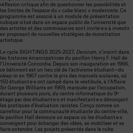
réflexion critique afin de questionner les possibilités et
les limites de l’espace du « cube blanc » moderniste. Ce
programme est associé à un module de présentation
cubique situé dans un espace public de l’université que
des artistes et des commissaires sont invité·e·s à investir
en proposant de nouvelles stratégies de monstration
artistique.
Le cycle SIGHTINGS 2025-2027,
Decorum
, s’inscrit dans
les histoires émancipatrices du pavillon Henry F. Hall de
l’Université Concordia. Depuis son inauguration en 1966,
ce bâtiment est un lieu clé de l’activisme étudiant—du
sleep-in
en 1967 contre le prix des manuels scolaires, où
150 étudiant·e·s ont campé dans le vestibule, à l’Affaire
Sir George Williams en 1969, marquée par l’occupation,
durant plusieurs jours, du centre informatique du 9ᵉ
étage par des étudiant·e·s et manifestant·e·s dénonçant
les pratiques d’évaluation racistes. Conçu comme un
carrefour pour la communauté étudiante du centre-ville,
le pavillon Hall demeure un espace où les étudiant·e·s
convergent pour échanger des idées, se mobiliser et se
faire entendre. Les projets présentés dans le cube