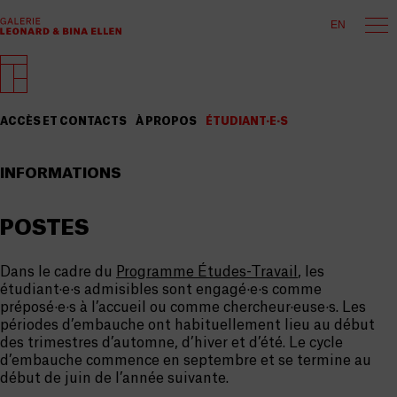
EN
ACCÈS ET CONTACTS
À PROPOS
ÉTUDIANT·E·S
INFORMATIONS
POSTES
Dans le cadre du
Programme Études-Travail
,
les
étudiant·e·s admisibles sont engagé·e·s comme
préposé·e·s à l’accueil ou comme chercheur·euse·s. Les
périodes d’embauche ont habituellement lieu au début
des trimestres d’automne, d’hiver et d’été. Le cycle
d’embauche commence en septembre et se termine au
début de juin de l’année suivante.