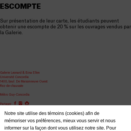
ESCOMPTE
Sur présentation de leur carte, les étudiants peuvent
obtenir une escompte de 20 % sur les ouvrages vendus par
la Galerie.
Galerie Leonard & Bina Ellen
Université Concordia
1400, boul. De Maisonneuve Ouest
Rez-de-chaussée
Métro Guy-Concordia
Partager
Notre site utilise des témoins (cookies) afin de
ellen.artgallery@concordia.ca
mémoriser vos préférences, mieux vous servir et nous
informer sur la façon dont vous utilisez notre site. Pour