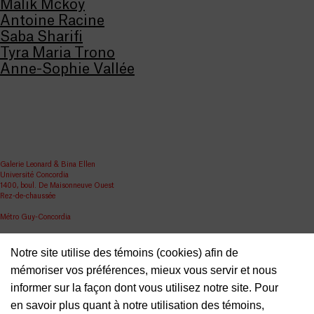
Malik Mckoy
Antoine Racine
Saba Sharifi
Tyra Maria Trono
Anne-Sophie Vallée
Galerie Leonard & Bina Ellen
Université Concordia
1400, boul. De Maisonneuve Ouest
Rez-de-chaussée
Métro Guy-Concordia
Partager
Notre site utilise des témoins (cookies) afin de
ellen.artgallery@concordia.ca
mémoriser vos préférences, mieux vous servir et nous
informer sur la façon dont vous utilisez notre site. Pour
en savoir plus quant à notre utilisation des témoins,