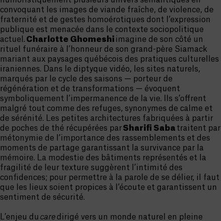
humoristiquement plusieurs univers sémantiques en
convoquant les images de viande fraîche, de violence, de
fraternité et de gestes homoérotiques dont l’expression
publique est menacée dans le contexte sociopolitique
actuel.
Charlotte Ghomeshi
imagine de son côté un
rituel funéraire à l’honneur de son grand-père Siamack
mariant aux paysages québécois des pratiques culturelles
iraniennes. Dans le diptyque vidéo, les sites naturels,
marqués par le cycle des saisons — porteur de
régénération et de transformations — évoquent
symboliquement l’impermanence de la vie. Ils s’offrent
malgré tout comme des refuges, synonymes de calme et
de sérénité. Les petites architectures fabriquées à partir
de poches de thé récupérées par
Sharifi Saba
traitent par
métonymie de l’importance des rassemblements et des
moments de partage garantissant la survivance par la
mémoire. La modestie des bâtiments représentés et la
fragilité de leur texture suggèrent l’intimité des
confidences; pour permettre à la parole de se délier, il faut
que les lieux soient propices à l’écoute et garantissent un
sentiment de sécurité.
L’enjeu du
care
dirigé vers un monde naturel en pleine