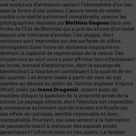
une sculpture d’ambiance captant l’atmosphère d’un lieu
sous la forme d’une couleur. L’œuvre tente de rendre
visible une réalité autrement immatérielle, comme les
photographies réalisées par
Mathieu Gagnon
dans une
friche de l’Est de Montréal qui a pris les allures d’un boisé
depuis une trentaine d’années. Ces images, dont
certaines sont imprimées sur des surfaces de plâtre,
témoignent d’une forme de résilience inspirante en
révélant la capacité de régénération de la nature. Des
citoyen·ne·s se sont uni·e·s pour affirmer leur attachement
au boisé, menacé d’exploitation, dont la sauvegarde
bénéficierait à tous·tes en contribuant à la qualité de vie
du quartier. Les écrans tissés à partir de vues du ciel
captées au-dessus du jardin de l’autrice anglaise Virginia
Woolf, créés par
Ioana Dragomir
, posent aussi de
manière oblique la question de la propriété privée de la
nature. Le paysage céleste, dont l’étendue est impossible
à circonscrire autrement que de manière artificielle par
des effets de cadrages, semble imprenable et donc,
inacquérable. Pourtant, ces vues servent à la fabrication
de paravents visant à instaurer des espaces privés
garantissant l’intimité dans un lieu public. La tension