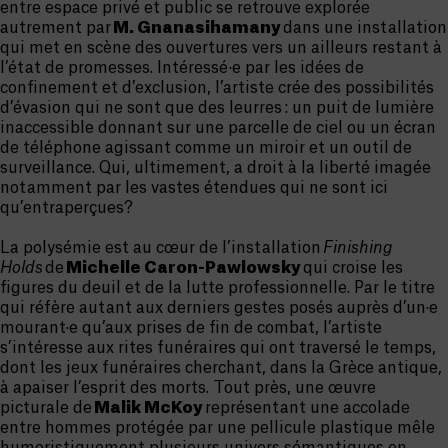
entre espace privé et public se retrouve explorée
autrement par
M. Gnanasihamany
dans une installation
qui met en scène des ouvertures vers un ailleurs restant à
l’état de promesses. Intéressé·e par les idées de
confinement et d’exclusion, l’artiste crée des possibilités
d’évasion qui ne sont que des leurres : un puit de lumière
inaccessible donnant sur une parcelle de ciel ou un écran
de téléphone agissant comme un miroir et un outil de
surveillance. Qui, ultimement, a droit à la liberté imagée
notamment par les vastes étendues qui ne sont ici
qu’entraperçues?
La polysémie est au cœur de l’installation
Finishing
Holds
de
Michelle Caron-Pawlowsky
qui croise les
figures du deuil et de la lutte professionnelle. Par le titre
qui réfère autant aux derniers gestes posés auprès d’un·e
mourant·e qu’aux prises de fin de combat, l’artiste
s’intéresse aux rites funéraires qui ont traversé le temps,
dont les jeux funéraires cherchant, dans la Grèce antique,
à apaiser l’esprit des morts. Tout près, une œuvre
picturale de
Malik McKoy
représentant une accolade
entre hommes protégée par une pellicule plastique mêle