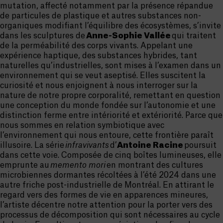
mutation, affecté notamment par la présence répandue
de particules de plastique et autres substances non-
organiques modifiant l’équilibre des écosystèmes, s’invite
dans les sculptures de
Anne-Sophie Vallée
qui traitent
de la perméabilité des corps vivants. Appelant une
expérience haptique, des substances hybrides, tant
naturelles qu’industrielles, sont mises à l’examen dans un
environnement qui se veut aseptisé. Elles suscitent la
curiosité et nous enjoignent à nous interroger sur la
nature de notre propre corporalité, remettant en question
une conception du monde fondée sur l’autonomie et une
distinction ferme entre intériorité et extériorité. Parce que
nous sommes en relation symbiotique avec
l’environnement qui nous entoure, cette frontière paraît
illusoire. La série
infravivants
d’
Antoine Racine
poursuit
dans cette voie. Composée de cinq boîtes lumineuses, elle
emprunte au
memento mori
en montrant des cultures
microbiennes dormantes récoltées à l’été 2024 dans une
autre friche post-industrielle de Montréal. En attirant le
regard vers des formes de vie en apparences mineures,
l’artiste décentre notre attention pour la porter vers des
processus de décomposition qui sont nécessaires au cycle