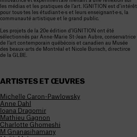
innovatrice et expérimentale menant à une réflexion sur
les médias et les pratiques de l’art. IGNITION est d’intérêt
pour tous·tes les étudiant·e·s et leurs enseignant·e·s, la
communauté artistique et le grand public.
Les projets de la 20e édition d’IGNITION ont été
sélectionnés par Anne-Marie St-Jean Aubre, conservatrice
de l’art contemporain québécois et canadien au Musée
des beaux-arts de Montréal et Nicole Burisch, directirce
de la GLBE.
ARTISTES ET ŒUVRES
Michelle Caron-Pawlowsky
Anne Dahl
Ioana Dragomir
Mathieu Gagnon
Charlotte Ghomeshi
M Gnanasihamany