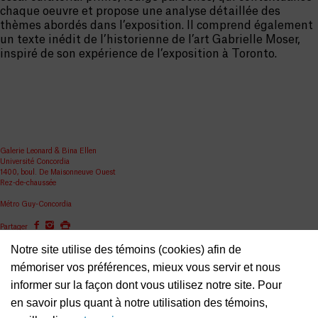
chaque oeuvre et propose une analyse détaillée des
thèmes abordés dans l’exposition. Il comprend également
un texte inédit de l’historienne de l’art Gabrielle Moser,
inspiré de son expérience de l’exposition à Toronto.
Galerie Leonard & Bina Ellen
Université Concordia
1400, boul. De Maisonneuve Ouest
Rez-de-chaussée
Métro Guy-Concordia
Partager
Notre site utilise des témoins (cookies) afin de
ellen.artgallery@concordia.ca
mémoriser vos préférences, mieux vous servir et nous
informer sur la façon dont vous utilisez notre site. Pour
en savoir plus quant à notre utilisation des témoins,