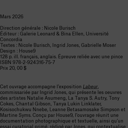
Mars 2026
Direction générale : Nicole Burisch
Éditeur : Galerie Leonard & Bina Ellen, Université
Concordia
Textes : Nicole Burisch, Ingrid Jones, Gabrielle Moser
Design : House9
128 p. ill. français, anglais. Épreuve reliée avec une pince
ISBN 978-2-924316-75-7
Prix 20, 00 $
Cet ouvrage accompagne l’exposition
Labeur
,
commissariée par Ingrid Jones, qui présente les oeuvres
des artistes Natalie Asumeng, La Tanya S. Autry, Tony
Cokes, Chantal Gibson, Tanya Lukin Linklater,
Kosisochukwu Nnebe, Leanne Betasamosake Simpson et
Martine Syms. Conçu par House9, l’ouvrage réunit une
documentation photographique et textuelle, ainsi qu’un
essai curatorial primé, rédigé par Jones, qui contextualise