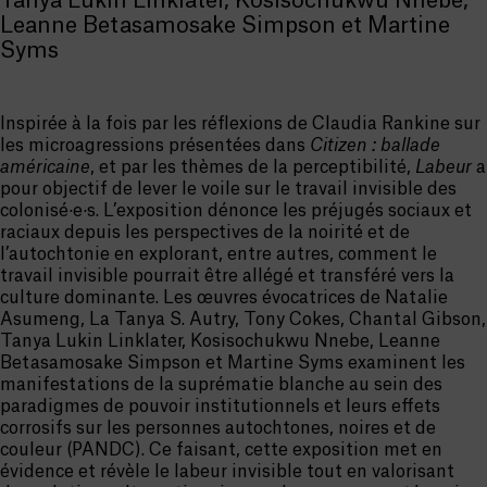
Tanya Lukin Linklater, Kosisochukwu Nnebe,
Leanne Betasamosake Simpson et Martine
Syms
Inspirée à la fois par les réflexions de Claudia Rankine sur
les microagressions présentées dans
Citizen : ballade
américaine
, et par les thèmes de la perceptibilité,
Labeur
a
pour objectif de lever le voile sur le travail invisible des
colonisé·e·s. L’exposition dénonce les préjugés sociaux et
raciaux depuis les perspectives de la noirité et de
l’autochtonie en explorant, entre autres, comment le
travail invisible pourrait être allégé et transféré vers la
culture dominante. Les œuvres évocatrices de Natalie
Asumeng, La Tanya S. Autry, Tony Cokes, Chantal Gibson,
Tanya Lukin Linklater, Kosisochukwu Nnebe, Leanne
Betasamosake Simpson et Martine Syms examinent les
manifestations de la suprématie blanche au sein des
paradigmes de pouvoir institutionnels et leurs effets
corrosifs sur les personnes autochtones, noires et de
couleur (PANDC).
Ce faisant, cette exposition met en
évidence et révèle le labeur invisible tout en valorisant