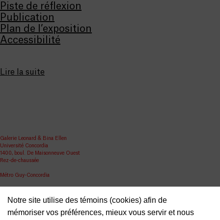
Piste de réflexion
Publication
Plan de l’exposition
Accessibilité
Lire la suite
Galerie Leonard & Bina Ellen
Université Concordia
1400, boul. De Maisonneuve Ouest
Rez-de-chaussée
Métro Guy-Concordia
Partager
Notre site utilise des témoins (cookies) afin de
ellen.artgallery@concordia.ca
mémoriser vos préférences, mieux vous servir et nous