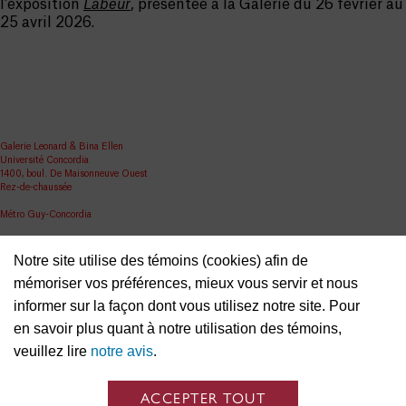
l’exposition
Labeur
, présentée à la Galerie du 26 février au
25 avril 2026.
Galerie Leonard & Bina Ellen
Université Concordia
1400, boul. De Maisonneuve Ouest
Rez-de-chaussée
Métro Guy-Concordia
Partager
Notre site utilise des témoins (cookies) afin de
ellen.artgallery@concordia.ca
mémoriser vos préférences, mieux vous servir et nous
informer sur la façon dont vous utilisez notre site. Pour
en savoir plus quant à notre utilisation des témoins,
veuillez lire
notre avis
.
ACCEPTER TOUT