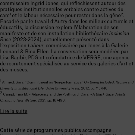
commissaire Ingrid Jones, qui réfléchissent autour des
pratiques institutionnelles verbales contre actives du
1
2
care
et le labeur nécessaire pour rester dans la gêne
.
Encadré par le travail d’Autry dans les milieux culturels et
éducatifs, la discussion explora l’élaboration de son
manifeste et de son installation bibliothécaire
Inclusion
Ruse
(2023-2024), actuellement présenté dans
l’exposition
Labeur
, commissairée par Jones à la Galerie
Leonard & Bina Ellen. La conversation sera modérée par
Lise Ragbir, PDG et cofondatrice de VERGE, une agence
de recrutement spécialisée au service des galeries d’art et
des musées.
1
Ahmed, Sara. “Commitment as Non-performative.”
On Being Included: Racism and
Diversity in Institutional Life
. Duke University Press, 2012, pp. 113-140
.
2
Campt, Tina M. « Adjacency and the Poethics of Care. »
A Black Gaze: Artists
Changing How We See
, 2021
,
p
p. 167-190.
Lire la suite
Cette série de programmes publics accompagne