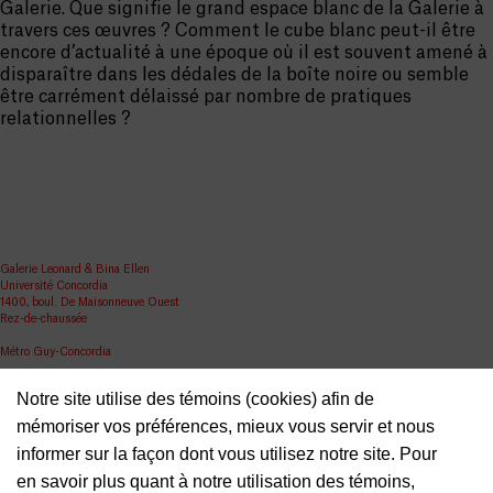
Galerie. Que signifie le grand espace blanc de la Galerie à
travers ces œuvres ? Comment le cube blanc peut-il être
encore d’actualité à une époque où il est souvent amené à
disparaître dans les dédales de la boîte noire ou semble
être carrément délaissé par nombre de pratiques
relationnelles ?
Galerie Leonard & Bina Ellen
Université Concordia
1400, boul. De Maisonneuve Ouest
Rez-de-chaussée
Métro Guy-Concordia
Partager
Notre site utilise des témoins (cookies) afin de
ellen.artgallery@concordia.ca
mémoriser vos préférences, mieux vous servir et nous
informer sur la façon dont vous utilisez notre site. Pour
en savoir plus quant à notre utilisation des témoins,