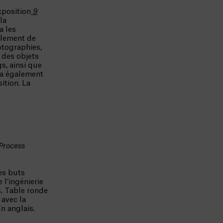
xposition
9
la
a les
ulement de
otographies,
 des objets
s, ainsi que
era également
ition. La
Process
es buts
l’ingénierie
s. Table ronde
 avec la
n anglais.