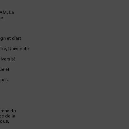
CAM, La
ie
gn et d’art
re, Université
iversité
ue et
ques,
erche du
gé de la
ique,