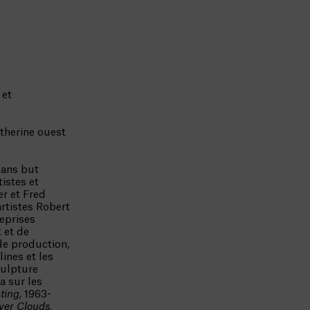
 et
atherine ouest
sans but
istes et
er et Fred
rtistes Robert
eprises
t et de
de production,
lines et les
culpture
a sur les
nting,
1963-
lver Clouds,