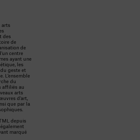
 arts
es
t des
toire de
anisation de
d’un centre
èmes ayant une
étique, les
, du geste et
e. L’ensemble
rche du
 affiliés au
veaux arts
œuvres d’art,
nsi que par la
osophiques.
u TML depuis
a également
ayant marqué