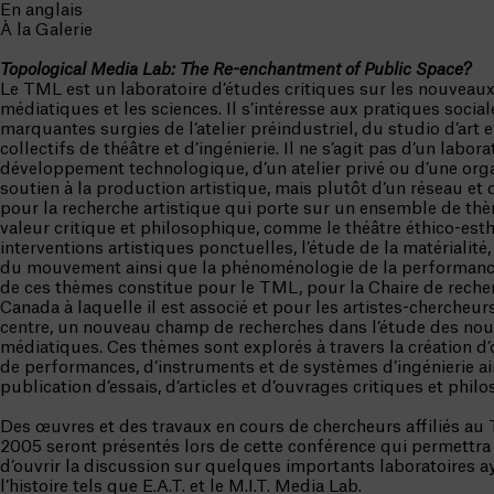
En anglais
À la Galerie
Topological Media Lab: The Re-enchantment of Public Space?
Le TML est un laboratoire d’études critiques sur les nouveaux
médiatiques et les sciences. Il s’intéresse aux pratiques social
marquantes surgies de l’atelier préindustriel, du studio d’art e
collectifs de théâtre et d’ingénierie. Il ne s’agit pas d’un labora
développement technologique, d’un atelier privé ou d’une org
soutien à la production artistique, mais plutôt d’un réseau et 
pour la recherche artistique qui porte sur un ensemble de th
valeur critique et philosophique, comme le théâtre éthico-esth
interventions artistiques ponctuelles, l’étude de la matérialité
du mouvement ainsi que la phénoménologie de la performanc
de ces thèmes constitue pour le TML, pour la Chaire de reche
Canada à laquelle il est associé et pour les artistes-chercheurs
centre, un nouveau champ de recherches dans l’étude des nou
médiatiques. Ces thèmes sont explorés à travers la création d’
de performances, d’instruments et de systèmes d’ingénierie ai
publication d’essais, d’articles et d’ouvrages critiques et phil
Des œuvres et des travaux en cours de chercheurs affiliés a
2005 seront présentés lors de cette conférence qui permettr
d’ouvrir la discussion sur quelques importants laboratoires 
l’histoire tels que E.A.T. et le M.I.T. Media Lab.