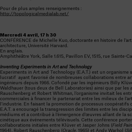
Pour de plus amples renseignements :
http://topologicalmedialab.net/
Mercredi 4 avril, 17 h 30
CONFÉRENCE de Michelle Kuo, doctorante en histoire de l’art
architecture, Université Harvard.
En anglais.
Amphithéâtre York, Salle 1.615, Pavillon EV, 1515, rue Sainte-C
Inventing Experiments in Art and Technology
Experiments in Art and Technology (E.A.T.) est un organisme 
lucratif ayant favorisé de nombreuses collaborations entre art
ingénieurs depuis 1966. Cofondé par les ingénieurs Billy Klüv
Waldhauer (tous deux de Bell Laboratories) ainsi que par les a
Rauschenberg et Robert Whitman, l’organisme invitait les entr
commerciales à financer le partenariat entre les milieux de l’ar
l’industrie. En faisant la promotion de processus coopératifs 
E.A.T. a encouragé la transgression des limites entre les discip
médiums et a contribué à l’émergence d’œuvres allant de la s
cinétique aux événements télévisuels. Cette conférence porter
collaborations initiales entre Klüver et Jasper Johns (
Field Pai
1964), Robert Rauschenberg (
Oracle,
1965) et Andy Warhol (
Si