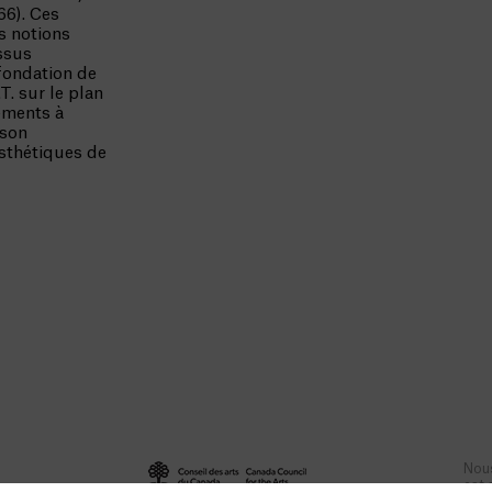
66). Ces
s notions
ssus
 fondation de
T. sur le plan
ements à
 son
sthétiques de
Nous
est 