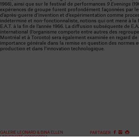
1966), ainsi que sur le festival de performances
9 Evenings
(19
expériences de groupe furent profondément façonnées par le
d’après-guerre d’invention et d’expérimentation comme proce
indéterminé et non-fonctionnaliste, notions qui ont mené à la
E.A.T. à la fin de l’année 1966. La diffusion subséquente de E.A.
international (l’organisme comporte entre autres des regroup
Montréal et à Toronto) sera également examinée en regard de
importance générale dans la remise en question des normes e
production et dans l’innovation technologique.
GALERIE LEONARD & BINA ELLEN
PARTAGER
UNIVERSITÉ CONCORDIA