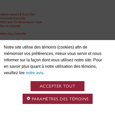
Galerie Leonard & Bina Ellen
Université Concordia
1400, boul. De Maisonneuve Ouest
Rez-de-chaussée
Métro Guy-Concordia
Partager
Notre site utilise des témoins (cookies) afin de
ellen.artgallery@concordia.ca
mémoriser vos préférences, mieux vous servir et nous
informer sur la façon dont vous utilisez notre site. Pour
en savoir plus quant à notre utilisation des témoins,
veuillez lire
notre avis
.
ACCEPTER TOUT
PARAMÈTRES DES TÉMOINS
Nous reconnaissons que l’Université Concordia est située en territoire autochtone non cédé et
que la nation Kanien’kehá: ka est gardienne des terres et des eaux sur lesquelles nous nous
réunissons. C’est dans le respect des liens avec le passé, le présent et l’avenir que nous
continuons d’entretenir des relations avec les divers peuples autochtones et autres groupes qui
résident à Tiohtiá: ke / Montréal.