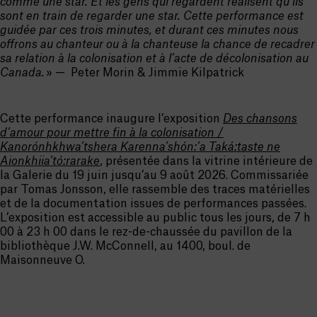
comme une star. Et les gens qui regardent réalisent qu’ils
sont en train de regarder une star. Cette performance est
guidée par ces trois minutes, et durant ces minutes nous
offrons au chanteur ou à la chanteuse la chance de recadrer
sa relation à la colonisation et à l’acte de décolonisation au
Canada.
» — Peter Morin & Jimmie Kilpatrick
Cette performance inaugure l’exposition
Des chansons
d’amour pour mettre fin à la colonisation
/
Kanorónhkhwa’tshera Karenna’shón:’a Taká:taste ne
Aionkhiia’tó:rarake
, présentée dans la vitrine intérieure de
la Galerie du 19 juin jusqu’au 9 août 2026. Commissariée
par Tomas Jonsson, elle rassemble des traces matérielles
et de la documentation issues de performances passées.
L’exposition est accessible au public tous les jours, de 7 h
00 à 23 h 00 dans le rez-de-chaussée du pavillon de la
bibliothèque J.W. McConnell, au 1400, boul. de
Maisonneuve O.