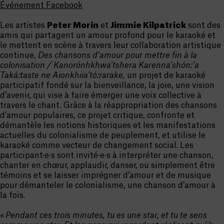
Événement Facebook
Les artistes
Peter Morin
et
Jimmie Kilpatrick
sont des
amis qui partagent un amour profond pour le karaoké et
le mettent en scène à travers leur collaboration artistique
continue,
Des chansons d’amour pour mettre fin à la
colonisation / Kanorónhkhwa’tshera Karenna’shón:’a
Taká:taste ne Aionkhiia’tó:rarake,
un projet de karaoké
participatif fondé sur la bienveillance, la joie, une vision
d’avenir,
qui vise
à faire émerger une voix collective à
travers le chant.
Grâce à la réappropriation des chansons
d’amour populaires, ce projet critique, confronte et
démantèle les notions historiques et les manifestations
actuelles du colonialisme de peuplement, et utilise le
karaoké comme vecteur de changement social. Les
participant·e·s sont invité·e·s à interpréter une chanson,
chanter en chœur, applaudir, danser, ou simplement être
témoins et se laisser imprégner d’amour et de musique
pour démanteler le colonialisme, une chanson d’amour à
la fois.
«
Pendant ces trois minutes, tu es une star, et tu te sens