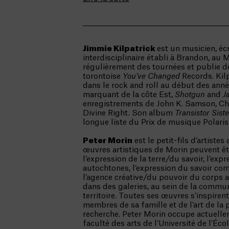
Jimmie Kilpatrick
est un musicien, écr
interdisciplinaire établi à Brandon, au 
régulièrement des tournées et publie d
torontoise
You’ve Changed
Records. Kilp
dans le rock and roll au début des ann
marquant de la côte Est,
Shotgun
and
J
enregistrements de John K. Samson, Chri
Divine Right. Son album
Transistor Siste
longue liste du Prix de musique Polari
Peter Morin
est le petit-fils d’artistes
œuvres artistiques de Morin peuvent êt
l’expression de la terre/du savoir, l’exp
autochtones, l’expression du savoir c
l’agence créative/du pouvoir du corps a
dans des galeries, au sein de la commun
territoire. Toutes ses œuvres s’inspiren
membres de sa famille et de l’art de 
recherche. Peter Morin occupe actuell
faculté des arts de l’Université de l’Écol