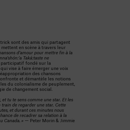
atrick sont des amis qui partagent
mettent en scène à travers leur
hansons d’amour pour mettre fin à la
na’shón:’a Taká:taste ne
participatif fondé sur la
,
qui vise
à faire émerger une voix
 réappropriation des chansons
 confronte et démantèle les notions
elles du colonialisme de peuplement,
gie de changement social.
, et tu te sens comme une star. Et les
n train de regarder une star. Cette
utes, et durant ces minutes nous
hance de recadrer sa relation à la
 au Canada. »
— Peter Morin & Jimmie