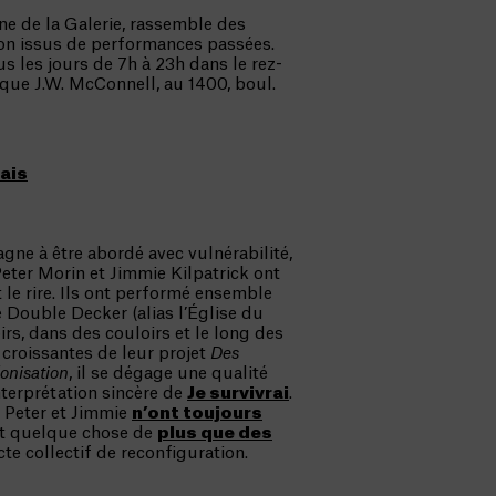
ine de la Galerie, rassemble des
on issus de performances passées.
us les jours de 7h à 23h dans le rez-
que J.W. McConnell, au 1400, boul.
mais
gne à être abordé avec vulnérabilité,
Peter Morin et Jimmie Kilpatrick ont
t le rire. Ils ont performé ensemble
 Double Decker (alias l’Église du
irs, dans des couloirs et le long des
e croissantes de leur projet
Des
onisation
, il se dégage une qualité
interprétation sincère de
Je survivrai
.
, Peter et Jimmie
n’ont toujours
est quelque chose de
plus que des
cte collectif de reconfiguration.