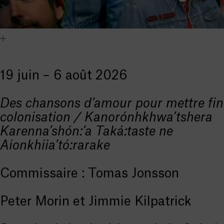
19 juin – 6 août 2026
Des chansons d’amour pour mettre fin 
colonisation
/ Kanorónhkhwa’tshera
Karenna’shón:’a Taká:taste ne
Aionkhiia’tó:rarake
Commissaire : Tomas Jonsson
Peter Morin et Jimmie Kilpatrick