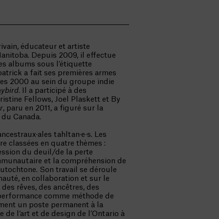
ivain, éducateur et artiste
Manitoba. Depuis 2009, il effectue
es albums sous l’étiquette
atrick a fait ses premières armes
ées 2000 au sein du groupe indie
aybird
. Il a participé à des
stine Fellows, Joel Plaskett et By
r
, paru en 2011, a figuré sur la
s du Canada.
 ancestraux·ales tahltan·e·s. Les
re classées en quatre thèmes :
ression du deuil/de la perte
ommunautaire et la compréhension de
utochtone. Son travail se déroule
auté, en collaboration et sur le
t des rêves, des ancêtres, des
la performance comme méthode de
ement un poste permanent à la
e de l‘art et de design de l’Ontario à