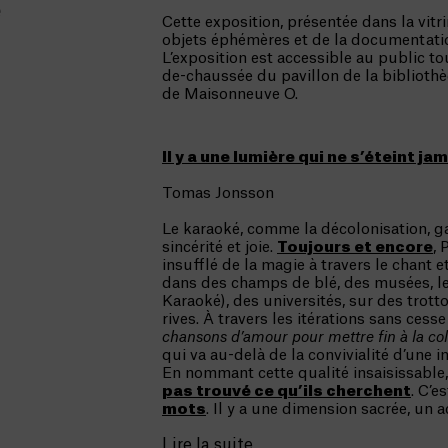
e
Cette exposition, présentée dans la vitr
objets éphémères et de la documentati
L’exposition est accessible au public to
de-chaussée du pavillon de la bibliothè
de Maisonneuve O.
Il y a une lumière qui ne s’éteint ja
Tomas Jonsson
Le karaoké, comme la décolonisation, ga
sincérité et joie.
Toujours et encore
, 
insufflé de la magie à travers le chant e
dans des champs de blé, des musées, le
Karaoké), des universités, sur des trotto
rives. À travers les itérations sans cess
chansons d’amour pour mettre fin à la col
qui va au-delà de la convivialité d’une 
En nommant cette qualité insaisissable
pas trouvé ce qu’ils cherchent
. C’
mots
. Il y a une dimension sacrée, un a
Lire la suite