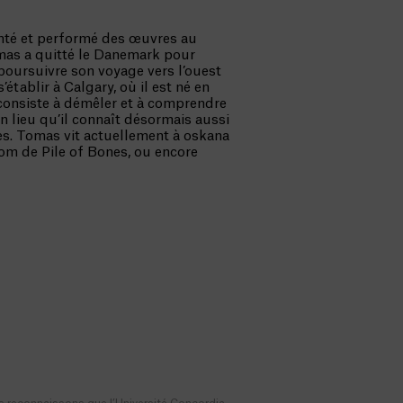
nté et performé des œuvres au
omas a quitté le Danemark pour
 poursuivre son voyage vers l’ouest
’établir à Calgary, où il est né en
 consiste à démêler et à comprendre
un lieu qu’il connaît désormais aussi
es. Tomas vit actuellement à oskana
om de Pile of Bones, ou encore