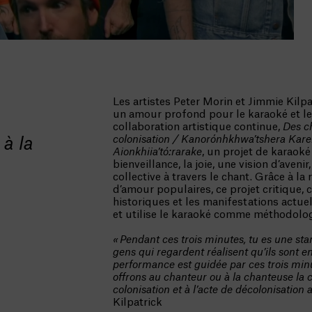
Les artistes Peter Morin et Jimmie Kilp
un amour profond pour le karaoké et le 
collaboration artistique continue,
Des c
colonisation / Kanorónhkhwa’tshera Karen
à la
Aionkhiia’tó:rarake
,
un projet de karaoké 
bienveillance, la joie, une vision d’avenir
collective à travers le chant
. Grâce à la
d’amour populaires, ce projet critique,
historiques et les manifestations actu
et utilise le karaoké comme méthodolo
« Pendant ces trois minutes, tu es une star
gens qui regardent réalisent qu’ils sont e
performance est guidée par ces trois min
offrons au chanteur ou à la chanteuse la c
colonisation et à l’acte de décolonisation
Kilpatrick