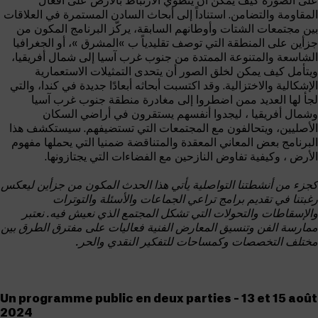
على الصورة كيف يمكن أن ينطوي الارتباط بالأرض على افعال
المقاومة والتضامن. استناداً إلى أبحاث السادن المستمرة في العلاقات
بين مجتمعات الشتات وأوطانهم السابقة، يركّز البرنامج المكون من
جزأين على المنطقة التي توصف تقليدياً ب »المشرق »، أو الجغرافيا
الشاسعة والمتنوعة الممتدة من جنوب غرب آسيا إلى شمال أفريقيا،
ويتأمل كيف يمكن لخلق الصور أن يتحدى التمثيلات الاستعمارية
الإشكالية والاختزالية. وقد اكتسبت أبحاثه أبعادًا جديدة في كندا، والتي
لجأ لها العديد ممن اضطروا إلى مغادرة منطقة جنوب غرب آسيا
وشمال أفريقيا ، ليجدوا أنفسهم يستقرون في أراضي السكان
الأصليين، ويتحالفون مع المجتمعات التي تستضيفهم. سيستكشف هذا
البرنامج بعض المعاني المعقدة والمتناقضة ضمنيا التي يحملها مفهوم
الأرض ، وكيفية تفاوض النازحين مع الفضاءات التي يجتازونها.
كجزء من أنشطتنا التواصلية يأتي هذا الحدث المكون من جزأين ليعكس
رغبتنا في تقديم برامج تراعي الجماعات والأسئلة والتوترات
والإسقاطات والتحولات التي تشكل المجتمع الذي نعيش فيه. نعتبر
ممارسة الفن وتنسيق المعارض الفنية فعاليات على مفترق الطرق بين
مختلف التخصصات وكمساحات للتفكير النقدي والحر.
Un programme public en deux parties – 13 et 15 août
2024