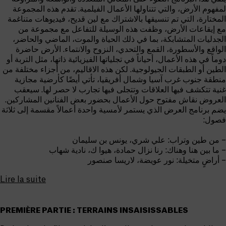
لمفهوم الأرض، والتي تتناولها الأعمال الفيلمية. تقدم هذه المجموعة
المختارة، التي تم تنسيقها بالاشتراك مع لين قديح، فيديوهات متناغمة
مع إيقاعات الأرض، وظفت هذه الوسيلة للتفاعل مع مجموعة من
الجدليات المتشابكة، بما في ذلك الحياة والموت، الماضي والحاضر،
الواقع والأسطورة، القمع والتحدي، النزوح والانتماء. الأرض حاضرة
دوماً في هذه الأعمال، أحياناً في تجلياتها الفيزيائية ذاتها، مثل التربة أو
الطين أو الطبقات الجيولوجية. لكن هذه الاقاليم، من أجزاء مختلفة من
منطقة جنوب غرب آسيا وشمال أفريقيا، تأتي أيضًا كأرضية مجازية
غنية تتكشف فيها العلاقات وتتجلى فيها تجارب لا حصر لها. سيعقب
العروض نقاش مفتوح حول الأعمال بحضور بعض الفنانين المشاركين.
يضم برنامج العرض الذي يستمر لأمسية واحدة أعمالاً مقسمة إلى ثلاثة
فصول:
– من طين وتراب: علي شري، يونس بن سليمان
– ما بين هنا وهناك: رنا نزال حمادة، هيوا ك، نادية شهاب
– أراضٍ متخيلة: نور عويضة، لاريسا صنصور
Lire la suite
PREMIÈRE PARTIE : TERRAINS INSAISISSABLES