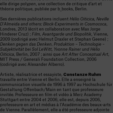
elle dirige poly
pen
, une collection de critique d’art et
théorie politique, publiée par b_books, Berlin.
Ses dernières publications incluent
Hélio Oiticica, Neville
D’Almeida and others: Block-Experiments in Cosmococa
,
Londres, 2013 (écrit en collaboration avec Max Jorge
Hinderer Cruz) ;
Film, Avantgarde und Biopolitik
, Vienne,
2009 (codirigé avec Helmut Draxler et Stephan Geene) ;
Denken gegen das Denken. Produktion – Technologie –
Subjektivität bei Sol LeWitt, Yvonne Rainer und Hélio
Oiticica
, Berlin, 2007 ; ainsi que
Art After Conceptual Art
,
MIT Press / Generali Foundation Collection, 2006
(codirigé avec Alexander Alberro).
Artiste, réalisatrice et essayiste,
Constanze Ruhm
travaille entre Vienne et Berlin. Elle a enseigné la
communication visuelle de 1996 à 1997 au Hochschule für
Gestaltung Offenbach/Main en tant que professeure
invitée. Professeure en film et vidéo à Merz Academy
Stuttgart entre 2004 et 2006, elle est, depuis 2006,
professeure en art et médias à l’Académie des beaux-arts
de Vienne. Parallèlement, elle a été professeure adjointe