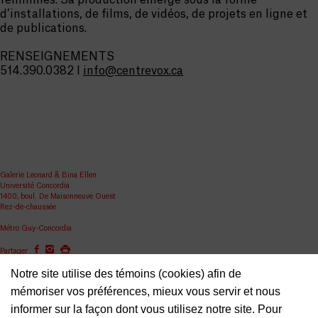
féminines. Sa production émerge sous la forme
d’installations, de films, de vidéos, de projets en ligne et
de publications.
RENSEIGNEMENTS
514.390.0382 I
info@centrevox.ca
Galerie Leonard & Bina Ellen
Université Concordia
1400, boul. De Maisonneuve Ouest
Rez-de-chaussée
Métro Guy-Concordia
Partager
Notre site utilise des témoins (cookies) afin de
ellen.artgallery@concordia.ca
mémoriser vos préférences, mieux vous servir et nous
informer sur la façon dont vous utilisez notre site. Pour