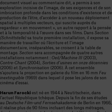
document visuel au commentaire dit, a permis à son
exploration incisive de l’image, de ses exigences et de son
imbrication profonde dans les conditions d’existence et de
production de l’être, d’accéder à un nouveau déploiement
spatial à multiples vecteurs, qui suscite auprès du
regardeur « en mouvement », un autre rapport à la pensée
et à la temporalité à l’œuvre dans ses films. Dans
Section
(Schnittstelle)
sa toute première installation, il expose sa
manière de travailler où l’écriture et l’image
documentaire, inséparables, se croisent à la table de
montage.
Section
sera accompagnée de quatre autres
installations notamment :
Oeil/Machine III
(2003),
Contre-Chant
(2004),
Sorties d’usines en onze décennies
(2006) et
Synchronisation
(2006). À cet ensemble
s’ajoutera la projection en galerie du film en 16 mm
Feu
inextinguible
(1969) dans lequel il pose les jalons de son
cinéma d’essai.
Harun Farocki
est né en 1944 à Neutitschein, dans
l’actuel République tchèque. Depuis la fin de ses études
au
Deutsche Film-und Fernsehakademie
de Berlin en 1966,
il réalise plus de 90 films incluant des longs métrages,