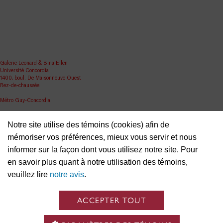
Galerie Leonard & Bina Ellen
Université Concordia
1400, boul. De Maisonneuve Ouest
Rez-de-chaussée
Métro Guy-Concordia
Partager
Notre site utilise des témoins (cookies) afin de
ellen.artgallery@concordia.ca
mémoriser vos préférences, mieux vous servir et nous
informer sur la façon dont vous utilisez notre site. Pour
en savoir plus quant à notre utilisation des témoins,
veuillez lire
notre avis
.
ACCEPTER TOUT