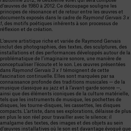
l’automne 2012, le deuxième volet qui sera composé
d’œuvres de 1980 à 2012. Ce découpage souligne les
principes de résonance et de retour entre les œuvres et
documents exposés dans le cadre de
Raymond Gervais 3 x
1
, des motifs poétiques inhérents à son processus de
réflexion et de création.
L’œuvre artistique riche et variée de Raymond Gervais
inclut des photographies, des textes, des sculptures, des
installations et des performances développés autour de la
problématique de l’imaginaire sonore, une manière de
conceptualiser l’écoute et le son. Les œuvres présentées
dans
Raymond Gervais 3 x 1
témoignent de cette
fascination continuelle. Elles sont marquées par sa
connaissance profonde des traditions musicales — de la
musique classique au jazz et à l’avant-garde sonore —,
ainsi que des éléments iconiques de la culture matérielle,
tels que les instruments de musique, les pochettes de
disques, les tourne-disques, les cassettes, les disques
compacts. L’artiste, dans ses explorations, délaisse de plus
en plus le son réel pour travailler avec le silence; il
amalgame des textes, des images et des objets au sein
d’œuvres installatives où le son est davantage évoqué que